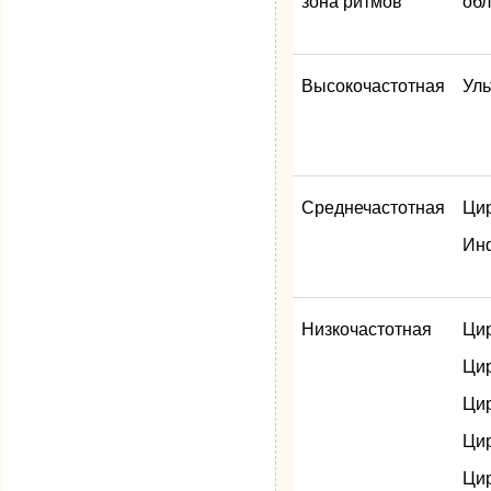
зона ритмов
обл
Высокочастотная
Ул
Среднечастотная
Ци
Ин
Низкочастотная
Ци
Ци
Ци
Ци
Ци