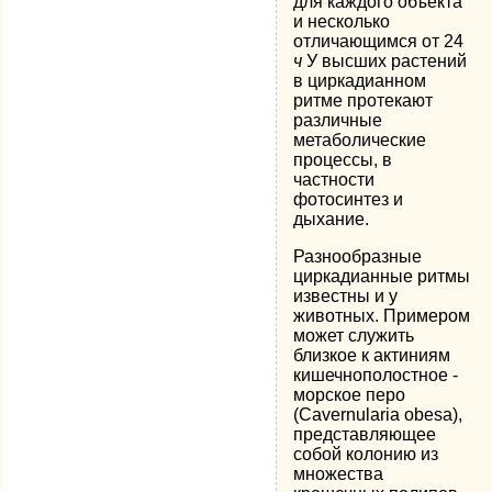
для каждого объекта
и несколько
отличающимся от 24
ч
У высших растений
в циркадианном
ритме протекают
различные
метаболические
процессы, в
частности
фотосинтез и
дыхание.
Разнообразные
циркадианные ритмы
известны и у
животных. Примером
может служить
близкое к актиниям
кишечнополостное -
морское перо
(Cavernularia obesa),
представляющее
собой колонию из
множества