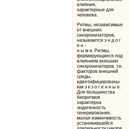
влияния,
характерные для
человека.
Ритмы, независимые
от внешних
синхронизаторов,
называются э н д о г
е н -
н ы м и. Ритмы,
формирующиеся под
влиянием внешних
синхронизаторов, т.е.
факторов внешней
среды,
идентифицированы
как э к з о г е н н ы е.
Для большинства
биоритмов
характерна
эндогенность
генерирования,
малая изменчивость
установившейся
длительности циклов