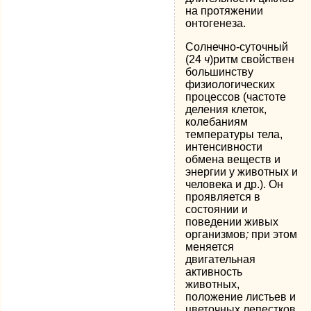
на протяжении
онтогенеза.
Солнечно-суточный
(24
ч
)ритм свойствен
большинству
физиологических
процессов (частоте
деления клеток,
колебаниям
температуры тела,
интенсивности
обмена веществ и
энергии у животных и
человека и др.). Он
проявляется в
состоянии и
поведении живых
организмов
;
при этом
меняется
двигательная
активность
животных,
положение листьев и
цветочных лепестков