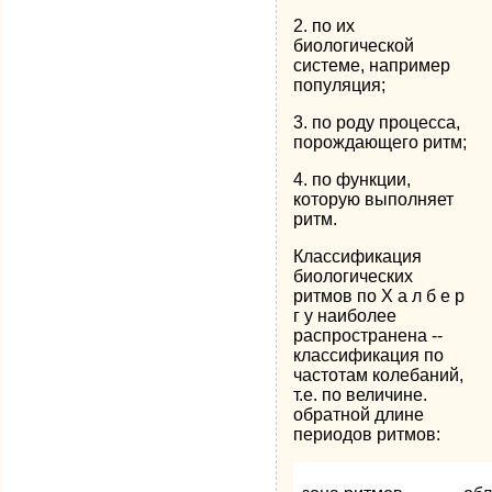
2. по их
биологической
системе, например
популяция;
3. по роду процесса,
порождающего ритм;
4. по функции,
которую выполняет
ритм.
Классификация
биологических
ритмов по Х а л б е р
г у наиболее
распространена --
классификация по
частотам колебаний,
т.е. по величине.
обратной длине
периодов ритмов: