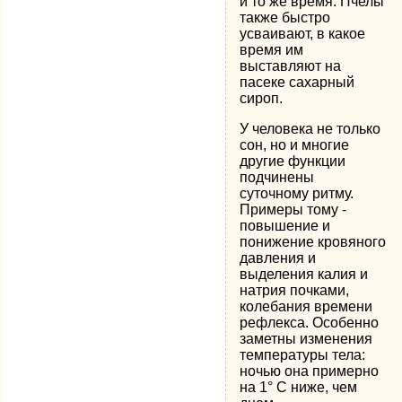
и то же время. Пчелы
также быстро
усваивают, в какое
время им
выставляют на
пасеке сахарный
сироп.
У человека не только
сон, но и многие
другие функции
подчинены
суточному ритму.
Примеры тому -
повышение и
понижение кровяного
давления и
выделения калия и
натрия почками,
колебания времени
рефлекса. Особенно
заметны изменения
температуры тела:
ночью она примерно
на 1° С ниже, чем