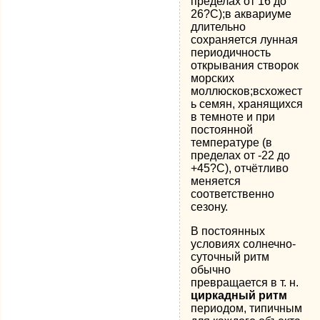
пределах от 16 до
26?С);в аквариуме
длительно
сохраняется лунная
периодичность
открывания створок
морских
моллюсков;всхожест
ь семян, хранящихся
в темноте и при
постоянной
температуре (в
пределах от -22 до
+45?С), отчётливо
меняется
соответственно
сезону.
В постоянных
условиях солнечно-
суточный ритм
обычно
превращается в т. н.
циркадный ритм
периодом, типичным