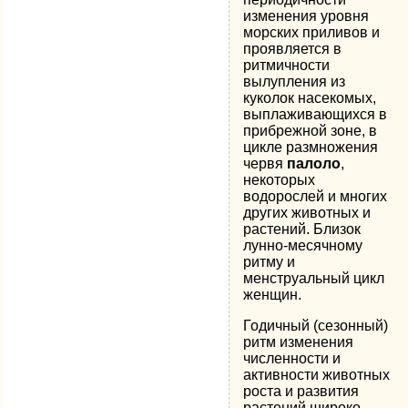
изменения уровня
морских приливов и
проявляется в
ритмичности
вылупления из
куколок насекомых,
выплаживающихся в
прибрежной зоне, в
цикле размножения
червя
палоло
,
некоторых
водорослей и многих
других животных и
растений. Близок
лунно-месячному
ритму и
менструальный цикл
женщин.
Годичный (сезонный)
ритм изменения
численности и
активности животных
роста и развития
растений широко