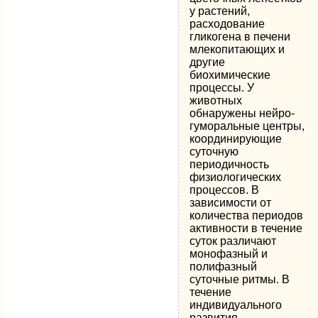
у растений,
расходование
гликогена в печени
млекопитающих и
другие
биохимические
процессы. У
животных
обнаружены нейро-
гуморальные центры,
координирующие
суточную
периодичность
физиологических
процессов. В
зависимости от
количества периодов
активности в течение
суток различают
монофазный и
полифазный
суточные ритмы. В
течение
индивидуального
развития