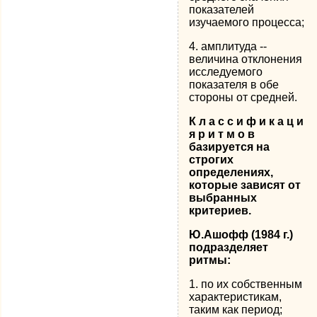
показателей
изучаемого процесса;
4. амплитуда --
величина отклонения
исследуемого
показателя в обе
стороны от средней.
К л а с с и ф и к а ц и
я р и т м о в
базируется на
строгих
определениях,
которые зависят от
выбранных
критериев.
Ю.Ашофф (1984 г.)
подразделяет
ритмы:
1. по их собственным
характеристикам,
таким как период;