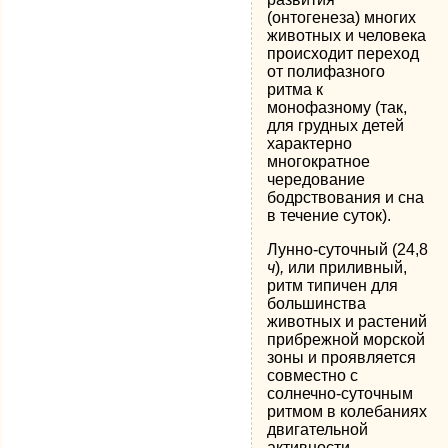
(онтогенеза) многих
животных и человека
происходит переход
от полифазного
ритма к
монофазному (так,
для грудных детей
характерно
многократное
чередование
бодрствования и сна
в течение суток).
Лунно-суточный (24,8
ч
)
,
или приливный,
ритм типичен для
большинства
животных и растений
прибрежной морской
зоны и проявляется
совместно с
солнечно-суточным
ритмом в колебаниях
двигательной
активности,