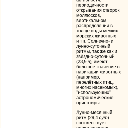
периодичности
открывания створок
моллюсков,
вертикальном
распределении в
толще воды мелких
морских животных
и т.п. Солнечно- и
лунно-суточный
ритмы, так же как и
звёздно-суточный
(23,9
ч
)
,
имеют
большое значение в
навигации животных
(например,
перелётных птиц,
многих насекомых),
"использующих"
астрономические
ориентиры.
Лунно-месячный
ритм (29,4
сут
)
соответствует
периодичности