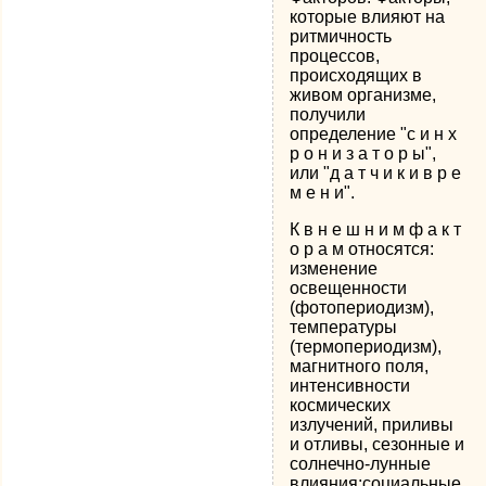
которые влияют на
ритмичность
процессов,
происходящих в
живом организме,
получили
определение "с и н х
р о н и з а т о р ы",
или "д а т ч и к и в р е
м е н и".
К в н е ш н и м ф а к т
о р а м относятся:
изменение
освещенности
(фотопериодизм),
температуры
(термопериодизм),
магнитного поля,
интенсивности
космических
излучений, приливы
и отливы, сезонные и
солнечно-лунные
влияния;социальные