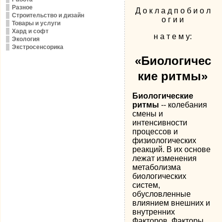
Разное
Д о к л а д п о б и о л
Строительство и дизайн
о г и и
Товары и услуги
Хард и софт
н а т е м у:
Экология
Экстросенсорика
«Биологичес
кие ритмы»
Биологические
ритмы
-- колебания
смены и
интенсивности
процессов и
физиологических
реакций. В их основе
лежат изменения
метаболизма
биологических
систем,
обусловленные
влиянием внешних и
внутренних
Факторов. Факторы,