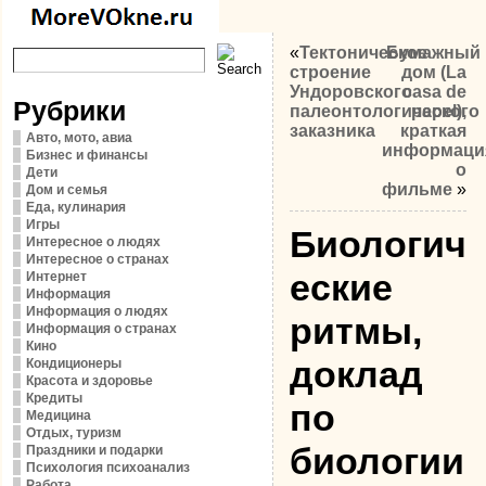
«
Тектоническое
Бумажный
строение
дом (La
Ундоровского
casa de
Рубрики
палеонтологического
papel),
заказника
краткая
Авто, мото, авиа
информаци
Бизнес и финансы
о
Дети
фильме
»
Дом и семья
Еда, кулинария
Игры
Биологич
Интересное о людях
Интересное о странах
еские
Интернет
Информация
Информация о людях
ритмы,
Информация о странах
Кино
доклад
Кондиционеры
Красота и здоровье
Кредиты
по
Медицина
Отдых, туризм
биологии
Праздники и подарки
Психология психоанализ
Работа