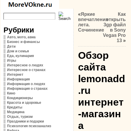
«
Яркие
Как
впечатления
открыть
лета.
3gp файл
Рубрики
Сочинение
в Sony
Vegas Pro
Авто, мото, авиа
13
»
Бизнес и финансы
Дети
Дом и семья
Обзор
Еда, кулинария
Игры
сайта
Интересное о людях
Интересное о странах
Интернет
lemonadd
Информация
Информация о людях
.ru
Информация о странах
Кино
Кондиционеры
интернет
Красота и здоровье
Кредиты
-магазин
Медицина
Отдых, туризм
Праздники и подарки
а
Психология психоанализ
Работа