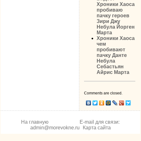
Хроники Хаоса
пробиваю
пачку героев
Зири Джу
Небула Йорген
Марта
Хроники Хаоса
чем
пробивают
пачку Данте
Небула
Себастьян
Айрис Марта
Comments are closed.
На главную
E-mail для связи:
admin@morevokne.ru
Карта сайта