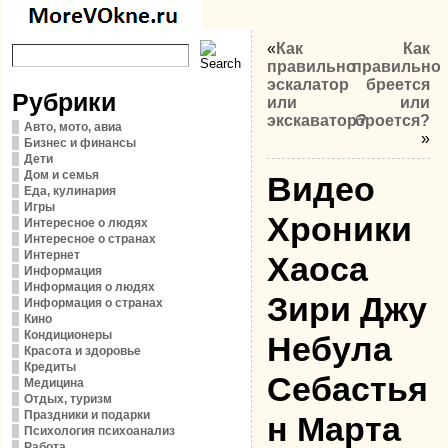
«
Как
Как
правильно
правильно
эскалатор
бреется
Рубрики
или
или
экскаватор?
броется?
Авто, мото, авиа
»
Бизнес и финансы
Дети
Дом и семья
Видео
Еда, кулинария
Игры
Хроники
Интересное о людях
Интересное о странах
Интернет
Хаоса
Информация
Информация о людях
Зири Джу
Информация о странах
Кино
Кондиционеры
Небула
Красота и здоровье
Кредиты
Себастья
Медицина
Отдых, туризм
Праздники и подарки
н Марта
Психология психоанализ
Работа