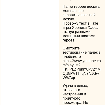
Пачка героев весьма
мощная , но
справиться и с ней
можно.
Провожу тест в чате
игры Хроники Хаоса,
атакуя разными
мощными пачками
героев.
Смотрите
тестирование пачек в
плейлисте
https://www.youtube.co
m/playlist?
list=PLZPgnm8kV2YM
OjJ8PVTHiqN7NJGw
WWAqr
Удачи в делах,
отличного
настроения и
приятного
просмотра. Не