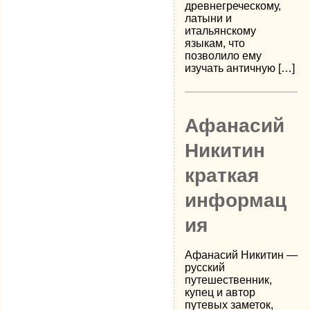
древнегреческому,
латыни и
итальянскому
языкам, что
позволило ему
изучать античную […]
Афанасий
Никитин
краткая
информац
ия
Афанасий Никитин —
русский
путешественник,
купец и автор
путевых заметок,