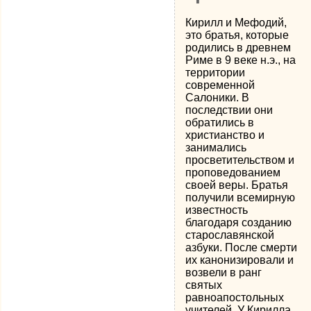
Кирилл и Мефодий,
это братья, которые
родились в древнем
Риме в 9 веке н.э., на
территории
современной
Салоники. В
последствии они
обратились в
христианство и
занимались
просветительством и
проповедованием
своей веры. Братья
получили всемирную
известность
благодаря созданию
старославянской
азбуки. После смерти
их канонизировали и
возвели в ранг
святых
равноапостольных
учителей. У Кирилла