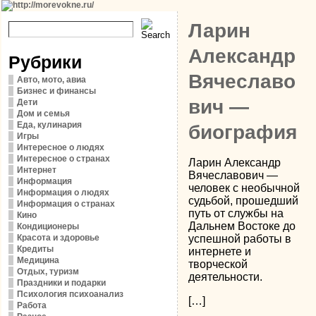
Ларин
Александр
Рубрики
Вячеславо
Авто, мото, авиа
Бизнес и финансы
вич —
Дети
Дом и семья
Еда, кулинария
биография
Игры
Интересное о людях
Интересное о странах
Ларин Александр
Интернет
Вячеславович —
Информация
человек с необычной
Информация о людях
судьбой, прошедший
Информация о странах
путь от службы на
Кино
Дальнем Востоке до
Кондиционеры
Красота и здоровье
успешной работы в
Кредиты
интернете и
Медицина
творческой
Отдых, туризм
деятельности.
Праздники и подарки
Психология психоанализ
[…]
Работа