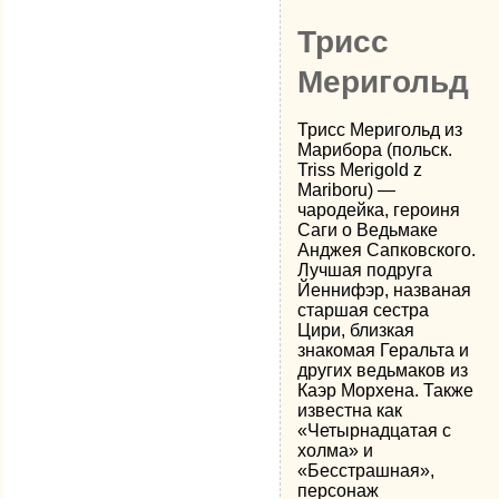
Трисс
Меригольд
Трисс Меригольд из
Марибора (польск.
Triss Merigold z
Mariboru) —
чародейка, героиня
Саги о Ведьмаке
Анджея Сапковского.
Лучшая подруга
Йеннифэр, названая
старшая сестра
Цири, близкая
знакомая Геральта и
других ведьмаков из
Каэр Морхена. Также
известна как
«Четырнадцатая с
холма» и
«Бесстрашная»,
персонаж