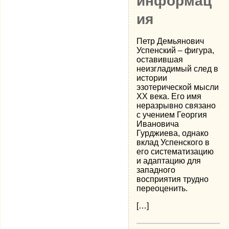
информац
ия
Петр Демьянович
Успенский – фигура,
оставившая
неизгладимый след в
истории
эзотерической мысли
XX века. Его имя
неразрывно связано
с учением Георгия
Ивановича
Гурджиева, однако
вклад Успенского в
его систематизацию
и адаптацию для
западного
восприятия трудно
переоценить.
[…]