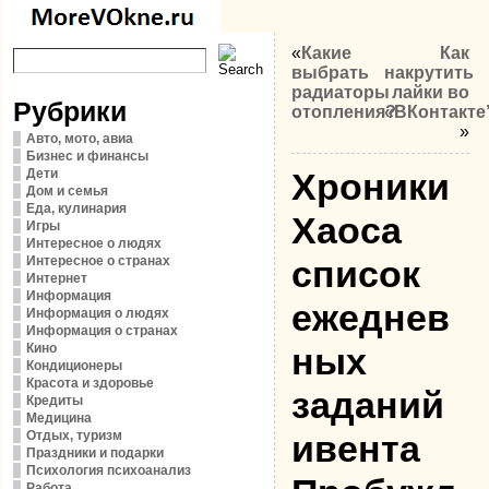
«
Какие
Как
выбрать
накрутить
радиаторы
лайки во
Рубрики
отопления?
«ВКонтакте
»
Авто, мото, авиа
Бизнес и финансы
Дети
Хроники
Дом и семья
Еда, кулинария
Хаоса
Игры
Интересное о людях
Интересное о странах
список
Интернет
Информация
ежеднев
Информация о людях
Информация о странах
Кино
ных
Кондиционеры
Красота и здоровье
заданий
Кредиты
Медицина
Отдых, туризм
ивента
Праздники и подарки
Психология психоанализ
Работа