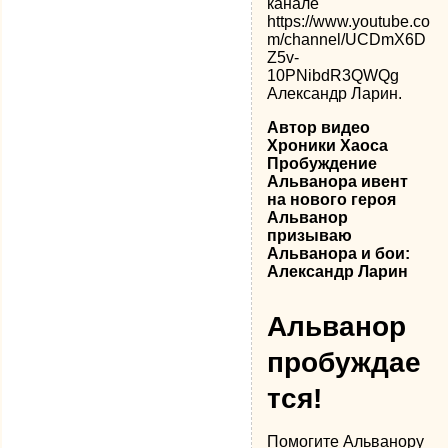
канале
https://www.youtube.co
m/channel/UCDmX6D
Z5v-
10PNibdR3QWQg
Александр Ларин.
Автор видео
Хроники Хаоса
Пробуждение
Альванора ивент
на нового героя
Альванор
призываю
Альванора и бои:
Александр Ларин
Альванор
пробуждае
тся!
Помогите Альванору