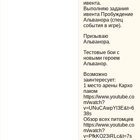
ивента.
Выполняю задания
ивента Пробуждение
Альванора (спец
события в игре).
Призываю
Альванора.
Тестовые бои с
новыми героем
Альванор.
Возможно
заинтересует:
1 место арены Кархо
паком
https://www.youtube.co
m/watch?
v=UNuCAwpYl3E&t=6
38s
Обзор всех питомцев
https://www.youtube.co
m/watch?
v=PfkKO23iRLc&t=7s