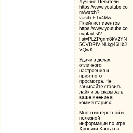
Лучшие Целители
https://www.youtube.co
m/watch?
v=sitxlETv4Mw
Плейлист ивентов
https://www.youtube.co
m/playlist?
list=PLZPgnm8kV2YN
5CVDRiViNLkg46HbJ
VQwK
Удачи в делах,
отличного
настроения и
приятного
просмотра. Не
забывайте ставить
лайк и высказывать
ваше мнение в
комментариях.
Много интересной и
полезной
информации по игре
Хроники Хаоса на