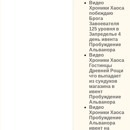
Видео
Хроники Хаоса
побеждаю
Брога
Завоевателя
125 уровня в
Запределье 4
день ивента
Пробуждение
Альванора
Видео
Хроники Хаоса
Гостинцы
Древней Рощи
что выпадает
из сундуков
магазина в
ивент
Пробуждение
Альванора
Видео
Хроники Хаоса
Пробуждение
Альванора
ивент на