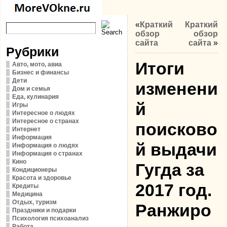
«
Краткий
Краткий
обзор
обзор
сайта
сайта
»
Рубрики
Итоги
Авто, мото, авиа
Бизнес и финансы
Дети
изменени
Дом и семья
Еда, кулинария
й
Игры
Интересное о людях
Интересное о странах
поисково
Интернет
Информация
й выдачи
Информация о людях
Информация о странах
Кино
Гугда за
Кондиционеры
Красота и здоровье
2017 год.
Кредиты
Медицина
Отдых, туризм
Ранжиро
Праздники и подарки
Психология психоанализ
Работа