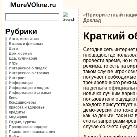
«
Приоритетный наци
Доклад
Рубрики
Краткий о
Авто, мото, авиа
Бизнес и финансы
Дети
Сегодня сеть интернет
Дом и семья
площадок, где пользова
Еда, кулинария
провести время, но и п
Игры
режима, то есть на вир
Интересное о людях
таком случае игрок оз
Интересное о странах
получает необходимые 
Интернет
тренировочного режим
Информация
на деньги официальн
Информация о людях
Информация о странах
новичка лучшим вариан
Кино
пользователи ощущают 
Кондиционеры
каждого присутствует 
Красота и здоровье
демо-версия это тоже в
Кредиты
как на деньги, так и н
Медицина
слоты запрограммирова
Отдых, туризм
случае со счета будут 
Праздники и подарки
Психология психоанализ
Данный игровой портал
Работа