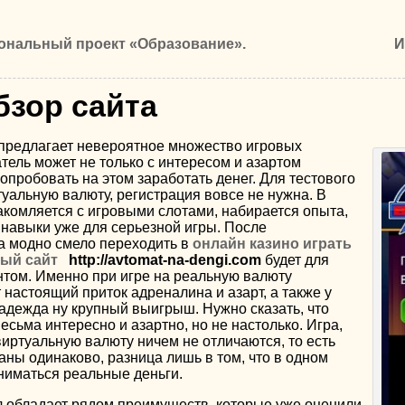
ональный проект «Образование».
И
бзор сайта
 предлагает невероятное множество игровых
тель может не только с интересом и азартом
опробовать на этом заработать денег. Для тестового
туальную валюту, регистрация вовсе не нужна. В
накомляется с игровыми слотами, набирается опыта,
навыки уже для серьезной игры. После
а модно смело переходить в
онлайн казино играть
ый сайт
http://avtomat-na-dengi.com
будет для
том. Именно при игре на реальную валюту
настоящий приток адреналина и азарт, а также у
надежда ну крупный выигрыш. Нужно сказать, что
есьма интересно и азартно, но не настолько. Игра,
а виртуальную валюту ничем не отличаются, то есть
ны одинаково, разница лишь в том, что в одном
сниматься реальные деньги.
 обладает рядом преимуществ, которые уже оценили