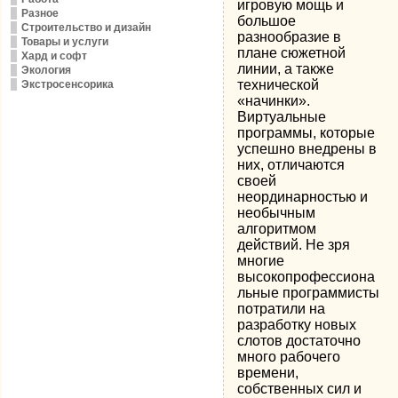
игровую мощь и
Разное
большое
Строительство и дизайн
разнообразие в
Товары и услуги
плане сюжетной
Хард и софт
линии, а также
Экология
технической
Экстросенсорика
«начинки».
Виртуальные
программы, которые
успешно внедрены в
них, отличаются
своей
неординарностью и
необычным
алгоритмом
действий. Не зря
многие
высокопрофессиона
льные программисты
потратили на
разработку новых
слотов достаточно
много рабочего
времени,
собственных сил и