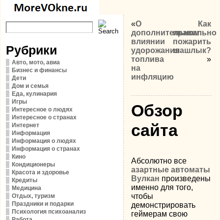
«
О
Как
дополнительном
правильно
влиянии
пожарить
Рубрики
удорожания
шашлык?
топлива
»
Авто, мото, авиа
на
Бизнес и финансы
инфляцию
Дети
Дом и семья
Еда, кулинария
Игры
Обзор
Интересное о людях
Интересное о странах
сайта
Интернет
Информация
Информация о людях
Информация о странах
Кино
Абсолютно все
Кондиционеры
азартные автоматы
Красота и здоровье
Вулкан
произведены
Кредиты
именно для того,
Медицина
чтобы
Отдых, туризм
Праздники и подарки
демонстрировать
Психология психоанализ
геймерам свою
Работа