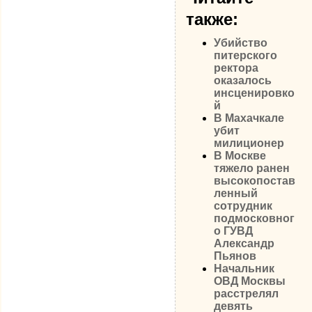
также:
Убийство
питерского
ректора
оказалось
инсценировко
й
В Махачкале
убит
милиционер
В Москве
тяжело ранен
высокопостав
ленный
сотрудник
подмосковног
о ГУВД
Александр
Пьянов
Начальник
ОВД Москвы
расстрелял
девять