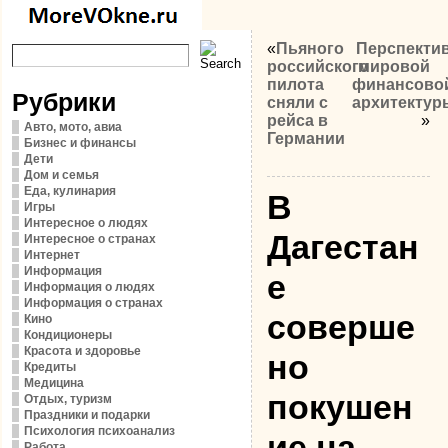
«
Пьяного
Перспекти
российского
мировой
пилота
финансово
Рубрики
сняли с
архитектур
рейса в
»
Авто, мото, авиа
Германии
Бизнес и финансы
Дети
Дом и семья
Еда, кулинария
В
Игры
Интересное о людях
Дагестан
Интересное о странах
Интернет
Информация
е
Информация о людях
Информация о странах
соверше
Кино
Кондиционеры
Красота и здоровье
но
Кредиты
Медицина
покушен
Отдых, туризм
Праздники и подарки
Психология психоанализ
ие на
Работа