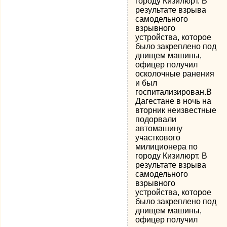
городу Кизилюрт. В
результате взрыва
самодельного
взрывного
устройства, которое
было закреплено под
днищем машины,
офицер получил
осколочные ранения
и был
госпитализирован.В
Дагестане в ночь на
вторник неизвестные
подорвали
автомашину
участкового
милиционера по
городу Кизилюрт. В
результате взрыва
самодельного
взрывного
устройства, которое
было закреплено под
днищем машины,
офицер получил