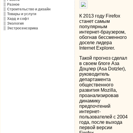
Разное
Строительство и дизайн
Товары и услуги
К 2013 году Firefox
Хард и софт
станет самым
Экология
популярным
Экстросенсорика
интернет-браузером,
обогнав бессменного
доселе лидера
Internet Explorer.
Такой прогноз сделал
в своем блоге Аза
Доцлер (Asa Dotzler),
руководитель
департамента
общественного
развития Mozilla,
проанализировав
динамику
предпочтений
интернет-
пользователей с 2004
года, после выхода
первой версии
Firefox.