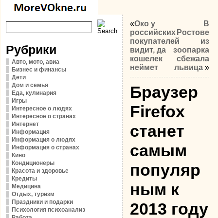
«
Око у
В
российских
Ростове
покупателей
из
Рубрики
видит, да
зоопарка
кошелек
сбежала
Авто, мото, авиа
неймет
львица
»
Бизнес и финансы
Дети
Дом и семья
Браузер
Еда, кулинария
Игры
Firefox
Интересное о людях
Интересное о странах
Интернет
станет
Информация
Информация о людях
самым
Информация о странах
Кино
Кондиционеры
популяр
Красота и здоровье
Кредиты
ным к
Медицина
Отдых, туризм
Праздники и подарки
2013 году
Психология психоанализ
Работа