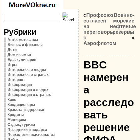
«
Профсоюз
Военно-
согласен
морские
на
нефтяные
Рубрики
переговоры
резервы
с
»
Авто, мото, авиа
Аэрофлотом
Бизнес и финансы
Дети
Дом и семья
Еда, кулинария
BBC
Игры
Интересное о людях
намерен
Интересное о странах
Интернет
Информация
а
Информация о людях
Информация о странах
расследо
Кино
Кондиционеры
Красота и здоровье
вать
Кредиты
Медицина
решение
Отдых, туризм
Праздники и подарки
Психология психоанализ
ФИФА
Работа