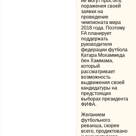
не могут простить
поражения своей
заявки на
проведение
чемпионата мира
2018 года. Поэтому
FA планирует
поддержать
руководителя
федерации футбола
Катара Мохаммеда
бен Хаммама,
который
рассматривает
возможность
выдвижения своей
кандидатуры на
предстоящих
выборах президента
ФИФА.
Желанием
футбольного
реванша, скорее
всего, продиктовано