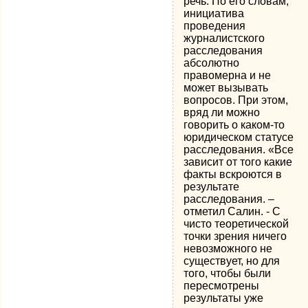
речь. По его словам,
инициатива
проведения
журналистского
расследования
абсолютно
правомерна и не
может вызывать
вопросов. При этом,
вряд ли можно
говорить о каком-то
юридическом статусе
расследования. «Все
зависит от того какие
факты вскроются в
результате
расследования. –
отметил Салин. - С
чисто теоретической
точки зрения ничего
невозможного не
существует, но для
того, чтобы были
пересмотрены
результаты уже