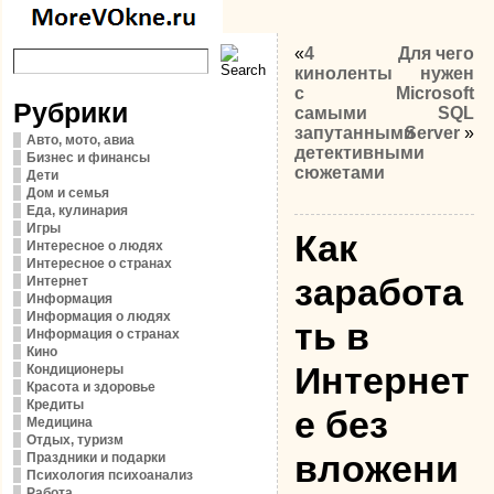
«
4
Для чего
киноленты
нужен
с
Microsoft
Рубрики
самыми
SQL
запутанными
Server
»
Авто, мото, авиа
детективными
Бизнес и финансы
сюжетами
Дети
Дом и семья
Еда, кулинария
Игры
Как
Интересное о людях
Интересное о странах
заработа
Интернет
Информация
Информация о людях
ть в
Информация о странах
Кино
Интернет
Кондиционеры
Красота и здоровье
Кредиты
е без
Медицина
Отдых, туризм
вложени
Праздники и подарки
Психология психоанализ
Работа