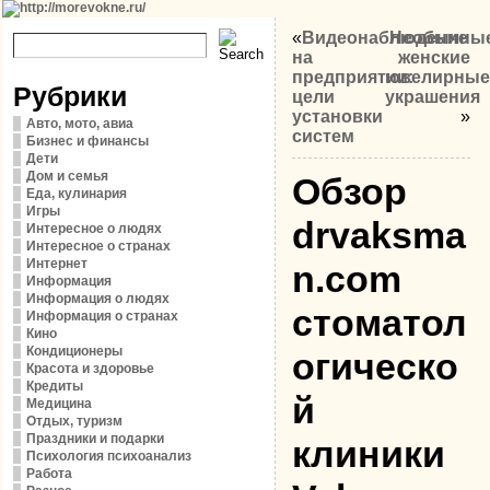
«
Видеонаблюдение
Необычны
на
женские
предприятии:
ювелирные
Рубрики
цели
украшения
установки
»
Авто, мото, авиа
систем
Бизнес и финансы
Дети
Дом и семья
Обзор
Еда, кулинария
Игры
drvaksma
Интересное о людях
Интересное о странах
Интернет
n.com
Информация
Информация о людях
стоматол
Информация о странах
Кино
Кондиционеры
огическо
Красота и здоровье
Кредиты
й
Медицина
Отдых, туризм
Праздники и подарки
клиники
Психология психоанализ
Работа