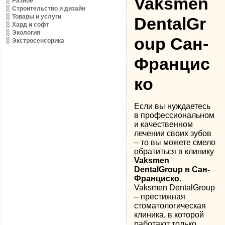
Vaksmen
Разное
Строительство и дизайн
Товары и услуги
DentalGr
Хард и софт
Экология
oup Сан-
Экстросенсорика
Францис
ко
Если вы нуждаетесь
в профессиональном
и качественном
лечении своих зубов
– то вы можете смело
обратиться в клинику
Vaksmen
DentalGroup в Сан-
Франциско
.
Vaksmen DentalGroup
– престижная
стоматологическая
клиника, в которой
работают только