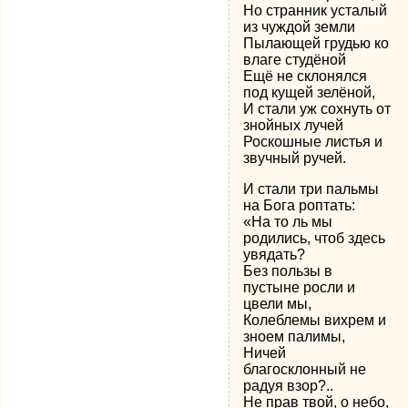
Но странник усталый
из чуждой земли
Пылающей грудью ко
влаге студёной
Ещё не склонялся
под кущей зелёной,
И стали уж сохнуть от
знойных лучей
Роскошные листья и
звучный ручей.
И стали три пальмы
на Бога роптать:
«На то ль мы
родились, чтоб здесь
увядать?
Без пользы в
пустыне росли и
цвели мы,
Колеблемы вихрем и
зноем палимы,
Ничей
благосклонный не
радуя взор?..
Не прав твой, о небо,