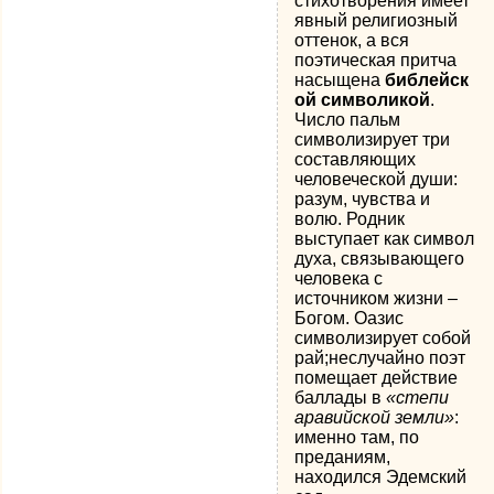
стихотворения имеет
явный религиозный
оттенок, а вся
поэтическая притча
насыщена
библейск
ой символикой
.
Число пальм
символизирует три
составляющих
человеческой души:
разум, чувства и
волю. Родник
выступает как символ
духа, связывающего
человека с
источником жизни –
Богом. Оазис
символизирует собой
рай;неслучайно поэт
помещает действие
баллады в
«степи
аравийской земли»
:
именно там, по
преданиям,
находился Эдемский