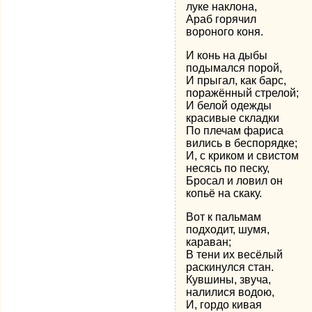
луке наклона,
Араб горячил
вороного коня.
И конь на дыбы
подымался порой,
И прыгал, как барс,
поражённый стрелой;
И белой одежды
красивые складки
По плечам фариса
вились в беспорядке;
И, с криком и свистом
несясь по песку,
Бросал и ловил он
копьё на скаку.
Вот к пальмам
подходит, шумя,
караван;
В тени их весёлый
раскинулся стан.
Кувшины, звуча,
налилися водою,
И, гордо кивая