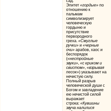
сад.
Эпитет
«гордые»
по
отношению к
пальмам
символизирует
человеческую
гордыню и
присутствие
первородного
греха.
«Смуглые
ручки»
и
«черные
очи»
арабов, хаос и
беспорядок
(
«нестройные
звуки»
,
«с криком и
свистом»
,
«взрывая
песок»
) указывают на
нечистую силу.
Полный разрыв
человеческой души с
Богом и завладение
ею нечистой силой
выражает
строка:
«Кувшины
звуча налилися