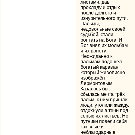
листами, дав
прохладу и отдых
после долгого и
изнурительного пути.
Пальмы,
недовольные своей
судьбой, стали
роптать на Бога. И
Бог внял их мольбам
и их ропоту.
Неожиданно к
пальмам подошёл
богатый караван,
который живописно
изображён
Лермонтовым.
Казалось бы,
сбылась мечта трёх
пальм: к ним пришли
люди, утолили жажду,
отдохнули в тени под
сенью их листьев. Но
путники повели себя
как злые и
неблагодарные