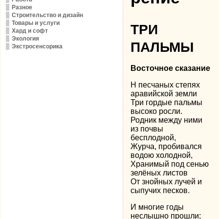
Разное
Строительство и дизайн
Товары и услуги
ТРИ
Хард и софт
Экология
ПАЛЬМЫ
Экстросенсорика
Восточное сказание
Н песчаных степях
аравийской земли
Три гордые пальмы
высоко росли.
Родник между ними
из почвы
бесплодной,
Журча, пробивался
водою холодной,
Хранимый под сенью
зелёных листов
От знойных лучей и
сыпучих песков.
И многие годы
неслышно прошли;