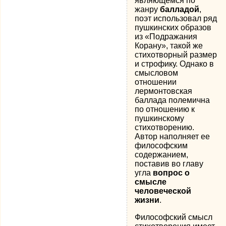
являющемся по
жанру
балладой
,
поэт использовал ряд
пушкинских образов
из «Подражания
Корану», такой же
стихотворный размер
и строфику. Однако в
смысловом
отношении
лермонтовская
баллада полемична
по отношению к
пушкинскому
стихотворению.
Автор наполняет ее
философским
содержанием,
поставив во главу
угла
вопрос о
смысле
человеческой
жизни
.
Философский смысл