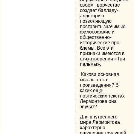
своем творчестве
создает балладу-
аллегорию,
позволяющую
поставить значимые
фило­софские и
общественно-
исторические про­
блемы. Все эти
признаки имеются в
сти­хотворении «Три
пальмы».
Какова основная
мысль этого
произведения? В
каких еще
поэтических текстах
Лермонтова она
звучит?
Для внутреннего
мира Лермонтова
характерно
ощущение грядущей