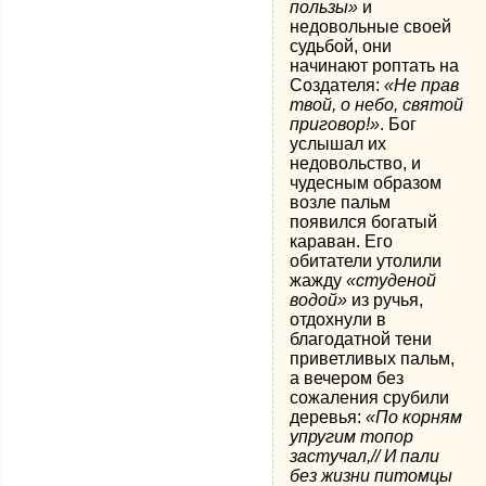
пользы»
и
недовольные своей
судьбой, они
начинают роптать на
Создателя:
«Не прав
твой, о небо, святой
приговор!»
. Бог
услышал их
недовольство, и
чудесным образом
возле пальм
появился богатый
караван. Его
обитатели утолили
жажду
«студеной
водой»
из ручья,
отдохнули в
благодатной тени
приветливых пальм,
а вечером без
сожаления срубили
деревья:
«По корням
упругим топор
застучал,// И пали
без жизни питомцы