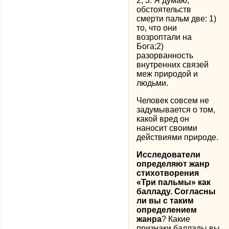
2, 3. Я думаю,
обстоятельств
смерти пальм две: 1)
то, что они
возроптали на
Бога;2)
разорванность
внутренних связей
меж природой и
людьми.
Человек совсем не
задумывается о том,
какой вред он
наносит своими
действиями природе.
Исследователи
определяют жанр
стихотворения
«Три пальмы» как
балладу. Согласны
ли вы с таким
определением
жанра
? Какие
признаки баллады вы