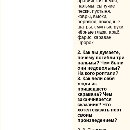
аравийская земля,
пальмы, сыпучие
пески, пустыня,
ковры, вьюки,
верблюд, походные
шатры, смуглые руки,
чёрные глаза, араб,
фарис, караван,
Пророк.
2. Как вы думаете,
почему погибли три
пальмы? Чем были
они недовольны?
На кого роптали?
3. Как вели себя
люди из
пришедшего
каравана? Чем
заканчивается
сказание? Что
хотел сказать поэт
своим
произведением?