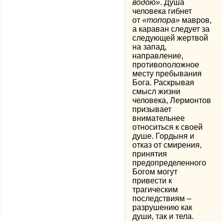
водою»
. Душа
человека гибнет
от
«топора»
мавров,
а караван следует за
следующей жертвой
на запад,
направление,
противоположное
месту пребывания
Бога. Раскрывая
смысл жизни
человека, Лермонтов
призывает
внимательнее
относиться к своей
душе. Гордыня и
отказ от смирения,
принятия
предопределенного
Богом могут
привести к
трагическим
последствиям –
разрушению как
души, так и тела.