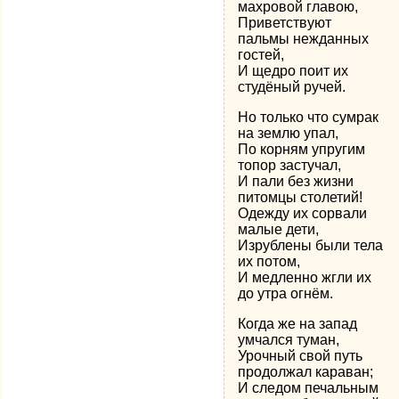
махровой главою,
Приветствуют
пальмы нежданных
гостей,
И щедро поит их
студёный ручей.
Но только что сумрак
на землю упал,
По корням упругим
топор застучал,
И пали без жизни
питомцы столетий!
Одежду их сорвали
малые дети,
Изрублены были тела
их потом,
И медленно жгли их
до утра огнём.
Когда же на запад
умчался туман,
Урочный свой путь
продолжал караван;
И следом печальным