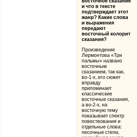
восточное сказание
и что в тексте
подтверждает этот
жанр? Какие слова
и выражения
передают
восточный колорит
сказания?
Произведение
Лермонтова «Три
пальмы» названо
восточным
сказанием, так как,
во-1-х, его сюжет
вправду
припоминает
классические
восточные сказания,
а во-2-х, на
восточную тему
показывает спектр
повествования и
отдельные слова:
песочные степи,