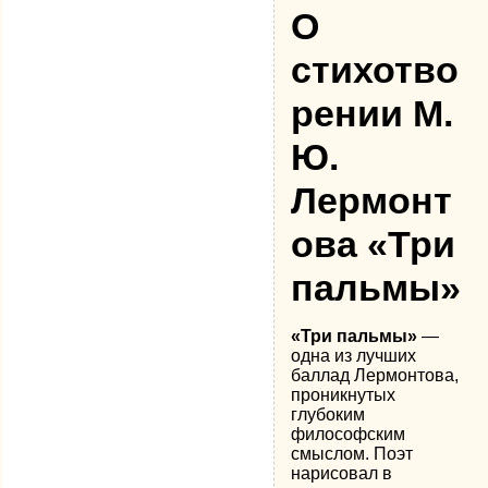
О
стихотво
рении М.
Ю.
Лермонт
ова «Три
пальмы»
«Три пальмы»
—
одна из лучших
баллад Лермонтова,
проникнутых
глубоким
философским
смыслом. Поэт
нарисовал в