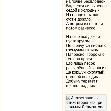
на почве бесплодной
Виднелся лишь пепел
седой и холодный.
И солнце остатки
сухие дожгло,
А ветром их в степи
потом разнесло.
И ныне всё дико и
пусто кругом —
Не шепчутся листья с
гремучим ключом;
Напрасно Пророка о
тени он просит —
Его лишь песок
раскалённый заносит,
Да коршун хохлатый,
степной нелюдим,
Добычу терзает и
щиплет над ним.