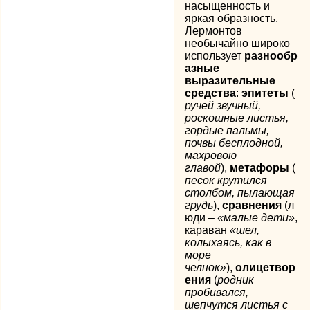
насыщенность и
яркая образность.
Лермонтов
необычайно широко
использует
разнообр
азные
выразительные
средства
:
эпитеты
(
ручей звучный,
роскошные листья,
гордые пальмы,
почвы бесплодной,
махровою
главой
),
метафоры
(
песок крутился
столбом, пылающая
грудь
),
сравнения
(л
юди –
«малые дети»
,
караван
«шел,
колыхаясь, как в
море
челнок»
),
олицетвор
ения
(
родник
пробивался,
шепчутся листья с