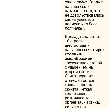
столетий!»
. Гордые
пальмы были
наказаны за то, что
не довольствовались
своим уделом, а
посмели
«на Бога
роптать»
.
Баллада состоит из
10 строф-
шестистиший,
написанных
четырех
стопным
амфибрахием
,
трехсложной стопой
с ударением на
втором слоге.
Стихотворение
отличают острая
конфликтность
сюжета, четкая
композиция,
ритмичность
организации стиха,
лирическая