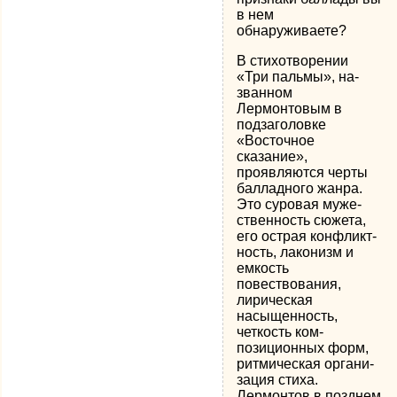
в нем
обнаруживаете?
В стихотворении
«Три пальмы», на­
званном
Лермонтовым в
подзаголовке
«Восточное
сказание»,
проявляются чер­ты
балладного жанра.
Это суровая муже­
ственность сюжета,
его острая конфликт­
ность, лаконизм и
емкость
повествования,
лирическая
насыщенность,
четкость ком­
позиционных форм,
ритмическая органи­
зация стиха.
Лермонтов в позднем