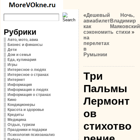
«
Дешевый
Ночь,
авиабилет:
Владимир
как
Маяковский
Рубрики
сэкономить
стихи
»
на
Авто, мото, авиа
перелетах
Бизнес и финансы
в
Дети
Румынии
Дом и семья
Еда, кулинария
Игры
Интересное о людях
Три
Интересное о странах
Интернет
Информация
Пальмы
Информация о людях
Информация о странах
Лермонт
Кино
Кондиционеры
Красота и здоровье
ов
Кредиты
Медицина
стихотво
Отдых, туризм
Праздники и подарки
Психология психоанализ
рение
Работа