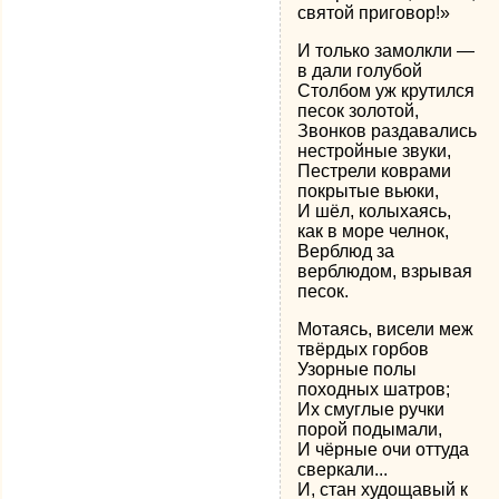
святой приговор!»
И только замолкли —
в дали голубой
Столбом уж крутился
песок золотой,
Звонков раздавались
нестройные звуки,
Пестрели коврами
покрытые вьюки,
И шёл, колыхаясь,
как в море челнок,
Верблюд за
верблюдом, взрывая
песок.
Мотаясь, висели меж
твёрдых горбов
Узорные полы
походных шатров;
Их смуглые ручки
порой подымали,
И чёрные очи оттуда
сверкали...
И, стан худощавый к