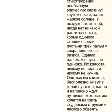
стихотворении
необычную
эпическую картину:
кругом пески, палит
жаркое солнце, в
воздухе стоит зной,
нигде нет никакой
растительности,
кроме одиноко
стоящих среди
пустыни трёх пальм у
сохранившегося
оазиса. Однако
пальмам в пустыне
одиноко. Их красота
никому не видна и
никому не нужна.
Они, как им кажется,
бесполезно живут в
голой пустыне, давно
и напрасно ждут
путников, которых им
хочется напоить
студёными струями и
ласково обвеять