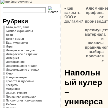
«
Как
Алюминие
закрыть
профиль
ООО с
от
Рубрики
долгами?
производит
–
Авто, мото, авиа
преимущес
Бизнес и финансы
материала
Дети
и
Дом и семья
Еда, кулинария
нюансы
Игры
правильно
Интересное о людях
выбора
Интересное о странах
профиля
Интернет
»
Информация
Информация о людях
Информация о странах
Напольн
Кино
Кондиционеры
ый кулер
Красота и здоровье
Кредиты
Медицина
–
Отдых, туризм
Праздники и подарки
универса
Психология психоанализ
Работа