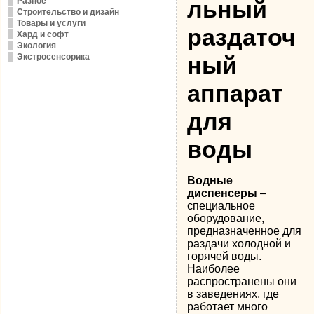
Разное
льный
Строительство и дизайн
Товары и услуги
раздаточ
Хард и софт
Экология
Экстросенсорика
ный
аппарат
для
воды
Водные
диспенсеры
–
специальное
оборудование,
предназначенное для
раздачи холодной и
горячей воды.
Наиболее
распространены они
в заведениях, где
работает много