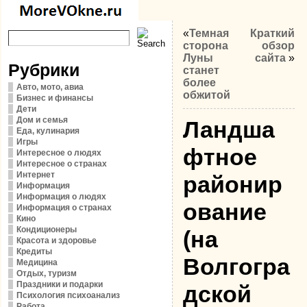
«
Темная
Краткий
сторона
обзор
Луны
сайта
»
Рубрики
станет
более
Авто, мото, авиа
обжитой
Бизнес и финансы
Дети
Дом и семья
Ландша
Еда, кулинария
Игры
фтное
Интересное о людях
Интересное о странах
Интернет
районир
Информация
Информация о людях
ование
Информация о странах
Кино
Кондиционеры
(на
Красота и здоровье
Кредиты
Волгогра
Медицина
Отдых, туризм
Праздники и подарки
дской
Психология психоанализ
Работа