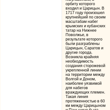
орбиту которого
входил и Царицын. В
1717 году произошел
крупнейший по своим
масштабам набег
крымских и кубанских
татар на Нижнее
Поволжье, в
результате которого
были разграблены
Царицын, Саратов и
другие города.
Возникла крайняя
необходимость
создания сторожевой
укрепленной линии
на территории между
Волгой и Доном,
наиболее уязвимой
для набегов
враждующих племен.
Такая линия
протяженностью в 60
км между Царицыном
и Паньшино была