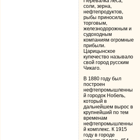
Перевалка леса,
соли, зерна,
нефтепродуктов,
рыбы приносила
торговым,
железнодорожным и
судоходным
компаниям огромные
прибыли.
Царицынское
купечество называло
свой город русским
Чикаго.
В 1880 году был
построен
нефтепромышленны
й городок Нобель,
который в
дальнейшем вырос в
крупнейший по тем
временам
нефтепромышленны
й комплекс. К 1915
году в городе