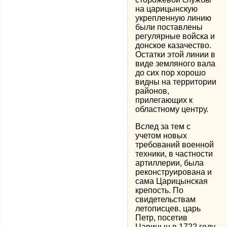
на царицынскую
укрепленную линию
были поставлены
регулярные войска и
донское казачество.
Остатки этой линии в
виде земляного вала
до сих пор хорошо
видны на территории
районов,
прилегающих к
областному центру.
Вслед за тем с
учетом новых
требований военной
техники, в частности
артиллерии, была
реконструирована и
сама Царицынская
крепость. По
свидетельствам
летописцев, царь
Петр, посетив
Царицын в 1722 году,