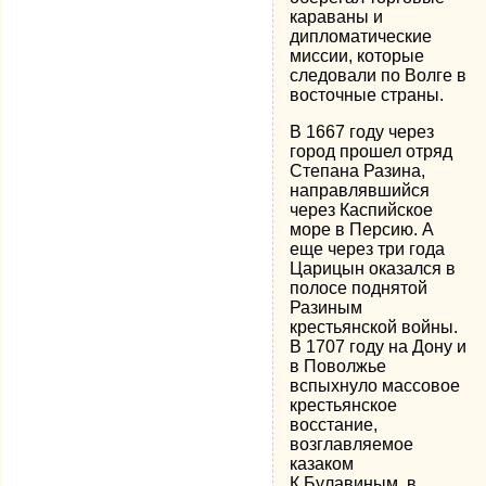
караваны и
дипломатические
миссии, которые
следовали по Волге в
восточные страны.
В 1667 году через
город прошел отряд
Степана Разина,
направлявшийся
через Каспийское
море в Персию. А
еще через три года
Царицын оказался в
полосе поднятой
Разиным
крестьянской войны.
В 1707 году на Дону и
в Поволжье
вспыхнуло массовое
крестьянское
восстание,
возглавляемое
казаком
К.Булавиным, в