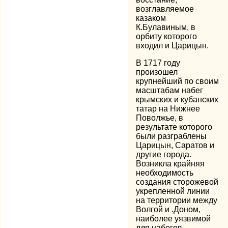
возглавляемое
казаком
К.Булавиным, в
орбиту которого
входил и Царицын.
В 1717 году
произошел
крупнейший по своим
масштабам набег
крымских и кубанских
татар на Нижнее
Поволжье, в
результате которого
были разграблены
Царицын, Саратов и
другие города.
Возникла крайняя
необходимость
создания сторожевой
укрепленной линии
на территории между
Волгой и .Доном,
наиболее уязвимой
для набегов