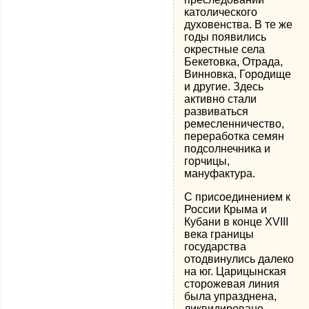
католического
духовенства. В те же
годы появились
окрестные села
Бекетовка, Отрада,
Винновка, Городище
и другие. Здесь
активно стали
развиваться
ремесленничество,
переработка семян
подсолнечника и
горчицы,
мануфактура.
С присоединением к
России Крыма и
Кубани в конце XVIII
века границы
государства
отодвинулись далеко
на юг. Царицынская
сторожевая линия
была упразднена,
ликвидировано