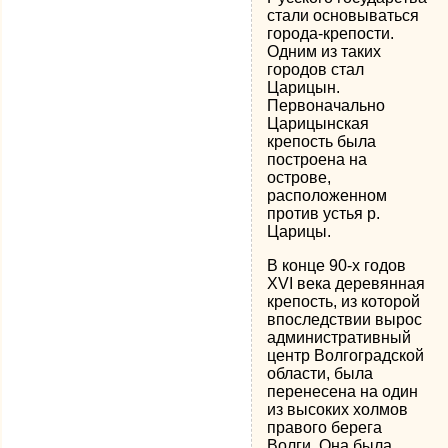
стали основываться
города-крепости.
Одним из таких
городов стал
Царицын.
Первоначально
Царицынская
крепость была
построена на
острове,
расположенном
против устья р.
Царицы.
В конце 90-х годов
XVI века деревянная
крепость, из которой
впоследствии вырос
административный
центр Волгоградской
области, была
перенесена на один
из высоких холмов
правого берега
Волги. Она была