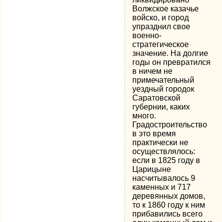
Волжское казачье
войско, и город
упразднил свое
военно-
стратегическое
значение. На долгие
годы он превратился
в ничем не
примечательный
уездный городок
Саратовской
губернии, каких
много.
Градостроительство
в это время
практически не
осуществлялось:
если в 1825 году в
Царицыне
насчитывалось 9
каменных и 717
деревянных домов,
то к 1860 году к ним
прибавились всего