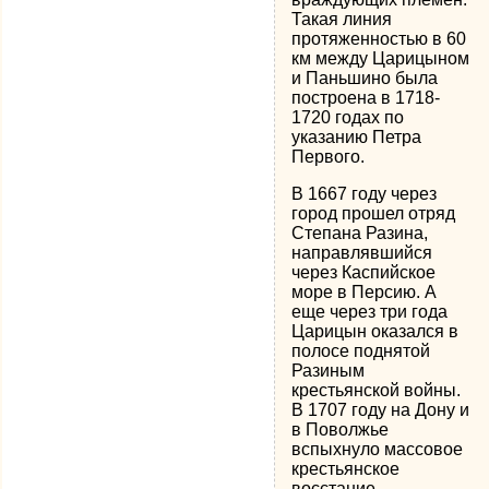
Такая линия
протяженностью в 60
км между Царицыном
и Паньшино была
построена в 1718-
1720 годах по
указанию Петра
Первого.
В 1667 году через
город прошел отряд
Степана Разина,
направлявшийся
через Каспийское
море в Персию. А
еще через три года
Царицын оказался в
полосе поднятой
Разиным
крестьянской войны.
В 1707 году на Дону и
в Поволжье
вспыхнуло массовое
крестьянское
восстание,