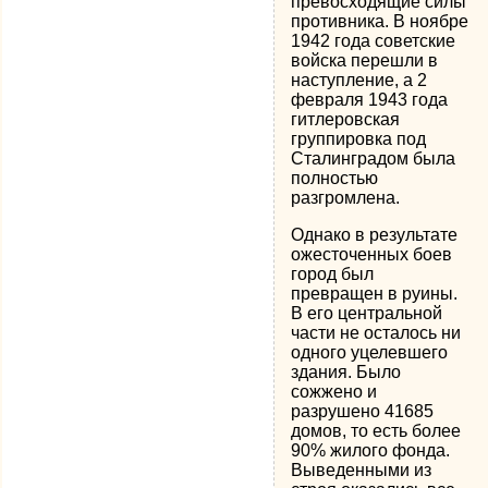
превосходящие силы
противника. В ноябре
1942 года советские
войска перешли в
наступление, а 2
февраля 1943 года
гитлеровская
группировка под
Сталинградом была
полностью
разгромлена.
Однако в результате
ожесточенных боев
город был
превращен в руины.
В его центральной
части не осталось ни
одного уцелевшего
здания. Было
сожжено и
разрушено 41685
домов, то есть более
90% жилого фонда.
Выведенными из