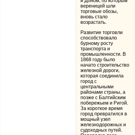
и Доном, по которым
вереницей шли
торговые обозы,
вновь стало
возрастать.
Развитие торговли
способствовало
бурному росту
транспорта и
промышленности. В
1868 году было
начато строительство
железной дороги,
которая соединила
город с
центральными
районами страны, а
позже с Балтийским
побережьем и Ригой.
За короткое время
город превратился в
мощный узел
железнодорожных и
судоходных путей.