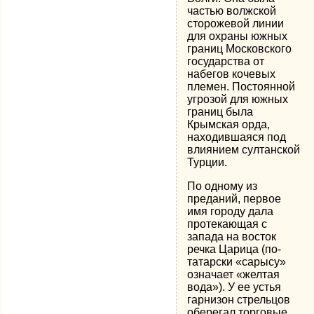
частью волжской
сторожевой линии
для охраны южных
границ Московского
государства от
набегов кочевых
племен. Постоянной
угрозой для южных
границ была
Крымская орда,
находившаяся под
влиянием султанской
Турции.
По одному из
преданий, первое
имя городу дала
протекающая с
запада на восток
речка Царица (по-
татарски «сарысу»
означает «желтая
вода»). У ее устья
гарнизон стрельцов
оберегал торговые