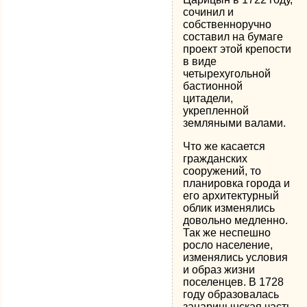
сочинил и
собственноручно
составил на бумаге
проект этой крепости
в виде
четырехугольной
бастионной
цитадели,
укрепленной
земляными валами.
Что же касается
гражданских
сооружений, то
планировка города и
его архитектурный
облик изменялись
довольно медленно.
Так же неспешно
росло население,
изменялись условия
и образ жизни
поселенцев. В 1728
году образовалась
зацарицынская часть