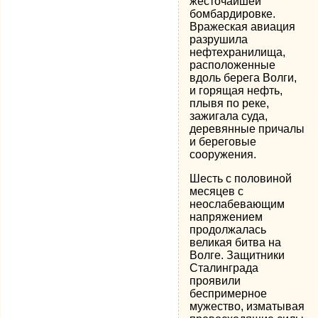
жесточайшей
бомбардировке.
Вражеская авиация
разрушила
нефтехранилища,
расположенные
вдоль берега Волги,
и горящая нефть,
плывя по реке,
зажигала суда,
деревянные причалы
и береговые
сооружения.
Шесть с половиной
месяцев с
неослабевающим
напряжением
продолжалась
великая битва на
Волге. Защитники
Сталинграда
проявили
беспримерное
мужество, изматывая