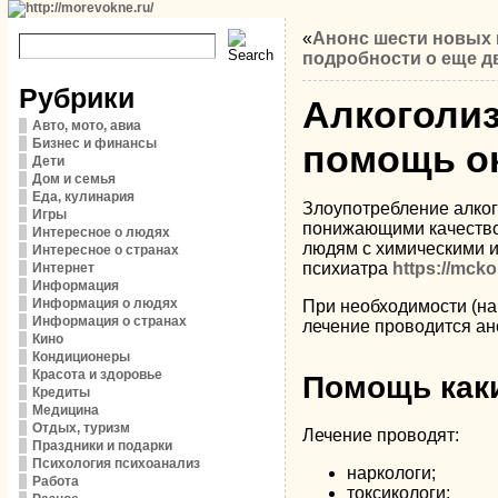
«
Анонс шести новых и
подробности о еще д
Рубрики
Алкоголиз
Авто, мото, авиа
Бизнес и финансы
помощь о
Дети
Дом и семья
Еда, кулинария
Злоупотребление алкого
Игры
понижающими качество 
Интересное о людях
людям с химическими и
Интересное о странах
психиатра
https://mcko
Интернет
Информация
Информация о людях
При необходимости (на
Информация о странах
лечение проводится ано
Кино
Кондиционеры
Красота и здоровье
Помощь каки
Кредиты
Медицина
Отдых, туризм
Лечение проводят:
Праздники и подарки
Психология психоанализ
наркологи;
Работа
токсикологи;