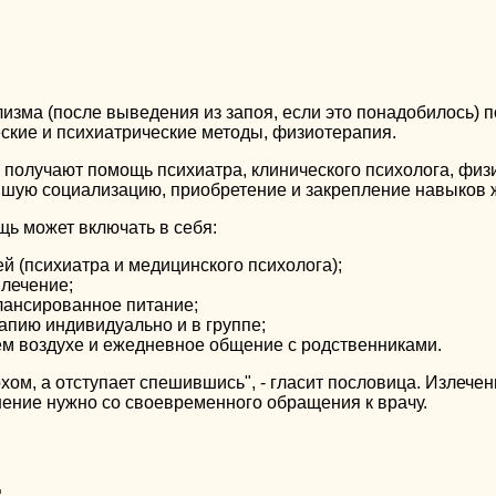
изма (после выведения из запоя, если это понадобилось)
еские и психиатрические методы, физиотерапия.
получают помощь психиатра, клинического психолога, физ
йшую социализацию, приобретение и закрепление навыков 
ь может включать в себя:
й (психиатра и медицинского психолога);
лечение;
лансированное питание;
апию индивидуально и в группе;
ем воздухе и ежедневное общение с родственниками.
хом, а отступает спешившись", - гласит пословица. Излечен
ешение нужно со своевременного обращения к врачу.
: