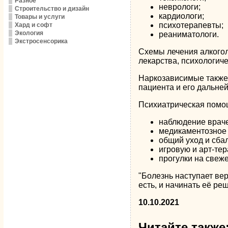
Разное
неврологи;
Строительство и дизайн
кардиологи;
Товары и услуги
психотерапевты;
Хард и софт
Экология
реаниматологи.
Экстросенсорика
Схемы лечения алкогол
лекарства, психологич
Наркозависимые также 
пациента и его дальне
Психиатрическая помощ
наблюдение враче
медикаментозное 
общий уход и сба
игровую и арт-тер
прогулки на свеж
"Болезнь наступает вер
есть, и начинать её р
10.10.2021
Читайте также