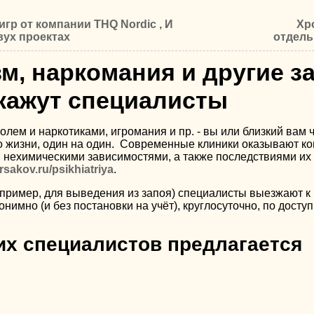
гр от компании THQ Nordic , И
Хр
вух проектах
отдель
м, наркомания и другие з
кажут специалисты
лем и наркотиками, игромания и пр. - вы или близкий вам
жизни, один на один.
Современные клиники оказывают ко
 нехимическими зависимостями, а также последствиями их 
rsakov.ru/psikhiatriya
.
пример, для выведения из запоя) специалисты выезжают к
нимно (и без постановки на учёт), круглосуточно, по досту
х специалистов предлагается