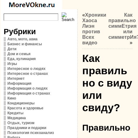
«
Хроники
Как
Хаоса
правильно
Лиэн
симмЕтрия
Рубрики
против
или
Всех
симметрИя
Авто, мото, авиа
видео
»
Бизнес и финансы
Дети
Дом и семья
Как
Еда, кулинария
Игры
правиль
Интересное о людях
Интересное о странах
Интернет
но c виду
Информация
Информация о людях
или
Информация о странах
Кино
Кондиционеры
свиду?
Красота и здоровье
Кредиты
Медицина
Отдых, туризм
Правильно
Праздники и подарки
Психология психоанализ
Работа