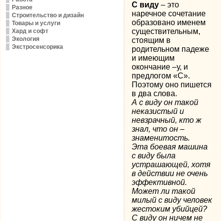
С виду
– это
Разное
наречное сочетание
Строительство и дизайн
образовано именем
Товары и услуги
существительным,
Хард и софт
Экология
стоящим в
Экстросенсорика
родительном падеже
и имеющим
окончание –у, и
предлогом «С».
Поэтому оно пишется
в два слова.
А с виду он такой
неказистый и
невзрачный, кто ж
знал, что он –
знаменитость.
Эта боевая машина
с виду была
устрашающей, хотя
в действии не очень
эффективной.
Может ли такой
милый с виду человек
жестоким убийцей?
С виду он ничем не