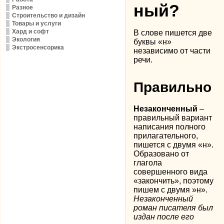
ный?
Разное
Строительство и дизайн
Товары и услуги
Хард и софт
В слове пишется две
Экология
буквы «н»
Экстросенсорика
независимо от части
речи.
Правильно
Незаконченный
–
правильный вариант
написания полного
прилагательного,
пишется с двумя «н».
Образовано от
глагола
совершенного вида
«закончить», поэтому
пишем с двумя »н».
Незаконченный
роман писателя был
издан после его