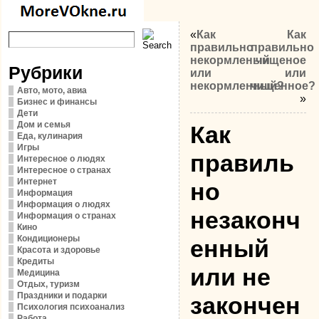
«
Как
Как
правильно
правильно
некормленый
чищеное
Рубрики
или
или
некормленный?
чищенное?
Авто, мото, авиа
»
Бизнес и финансы
Дети
Дом и семья
Как
Еда, кулинария
Игры
правиль
Интересное о людях
Интересное о странах
Интернет
но
Информация
Информация о людях
незаконч
Информация о странах
Кино
Кондиционеры
енный
Красота и здоровье
Кредиты
или не
Медицина
Отдых, туризм
Праздники и подарки
закончен
Психология психоанализ
Работа