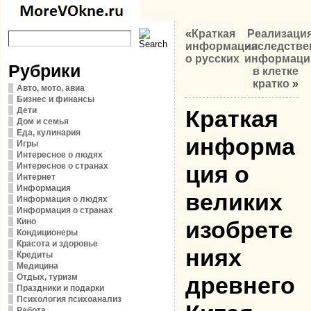
«
Краткая
Реализаци
информация
наследстве
о русских
информаци
Рубрики
в клетке
кратко
»
Авто, мото, авиа
Бизнес и финансы
Дети
Краткая
Дом и семья
Еда, кулинария
информа
Игры
Интересное о людях
Интересное о странах
ция о
Интернет
Информация
великих
Информация о людях
Информация о странах
Кино
изобрете
Кондиционеры
Красота и здоровье
ниях
Кредиты
Медицина
Отдых, туризм
древнего
Праздники и подарки
Психология психоанализ
Работа