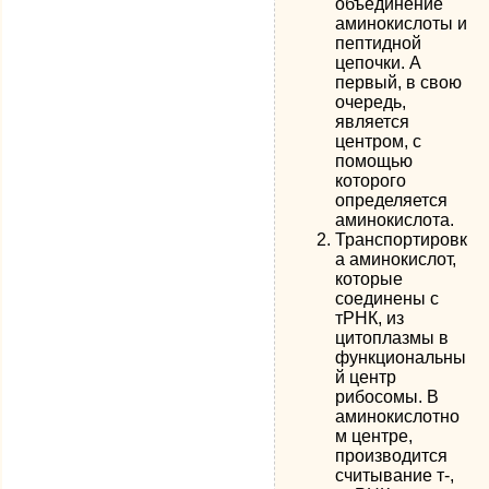
объединение
аминокислоты и
пептидной
цепочки. А
первый, в свою
очередь,
является
центром, с
помощью
которого
определяется
аминокислота.
Транспортировк
а аминокислот,
которые
соединены с
тРНК, из
цитоплазмы в
функциональны
й центр
рибосомы. В
аминокислотно
м центре,
производится
считывание т-,