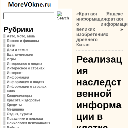
«
Краткая
Яндекс
информация
краткая
о
информаци
Рубрики
великих
»
изобретениях
Авто, мото, авиа
древнего
Бизнес и финансы
Китая
Дети
Дом и семья
Еда, кулинария
Реализац
Игры
Интересное о людях
ия
Интересное о странах
Интернет
Информация
наследст
Информация о людях
Информация о странах
венной
Кино
Кондиционеры
Красота и здоровье
информа
Кредиты
Медицина
ции в
Отдых, туризм
Праздники и подарки
Психология психоанализ
клетке
Работа