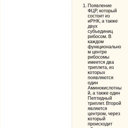
Появление
ФЦР, который
состоит из
иРНК, а также
двух
субъединиц
рибосом. В
каждом
функционально
м центре
рибосомы
имеется два
триплета, из
которых
появляются
один
Аминокислотны
й, а также один
Пептидный
триплет. Второй
является
центром, через
который
происходит