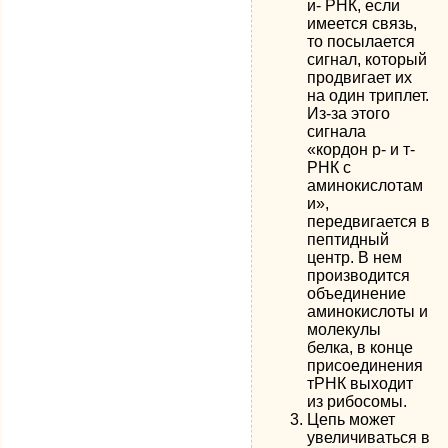
и- РНК, если
имеется связь,
то посылается
сигнал, который
продвигает их
на один триплет.
Из-за этого
сигнала
«кордон р- и т-
РНК с
аминокислотам
и»,
передвигается в
пептидный
центр. В нем
производится
объединение
аминокислоты и
молекулы
белка, в конце
присоединения
тРНК выходит
из рибосомы.
Цепь может
увеличиваться в