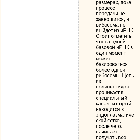
размерах, пока
процесс
передачи не
завершится, и
рибосома не
выйдет из иРНК.
Стоит отметить,
что на одной
базовой иРНК в
один момент
может
базироваться
более одной
рибосомы. Цепь
из
полипептидов
проникает в
специальный
канал, который
находится в
эндоплазматиче
ской сетке,
после чего,
начинает
получать все