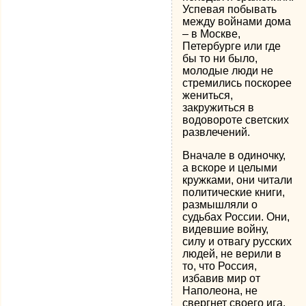
Успевая побывать
между войнами дома
– в Москве,
Петербурге или где
бы то ни было,
молодые люди не
стремились поскорее
жениться,
закружиться в
водовороте светских
развлечений.
Вначале в одиночку,
а вскоре и целыми
кружками, они читали
политические книги,
размышляли о
судьбах России. Они,
видевшие войну,
силу и отвагу русских
людей, не верили в
то, что Россия,
избавив мир от
Наполеона, не
свергнет своего ига.