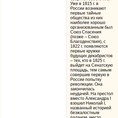
Уже в 1815 г. в
России возникают
первые тайные
общества из них
наиболее хорошо
организованным был
Союз Спасения
(позже – Союз
Благоденствия), с
1822 г. появляются
первые кружки
будущих декабристов
– тех, кто в 1825 г.
выйдет на Сенатскую
площадь, тем самым
совершив первую в
России попытку
революции. Она
закончилась
неудачей. На престол
вместо Александра I
взошел Николай I,
названный историей
безжалостным
палачом, место