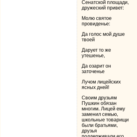
Сенатской площади,
дружеский привет:
Молю святое
провиденье:
Да голос мой душе
твоей
Дарует то же
утешенье,
Да озарит он
заточенье
Лучом лицейских
ясных дней!
Своим друзьям
Пушкин обязан
многим. Лицей ему
заменил семью,
школьные товарищи
были братьями,
друзья
поддерживали его,