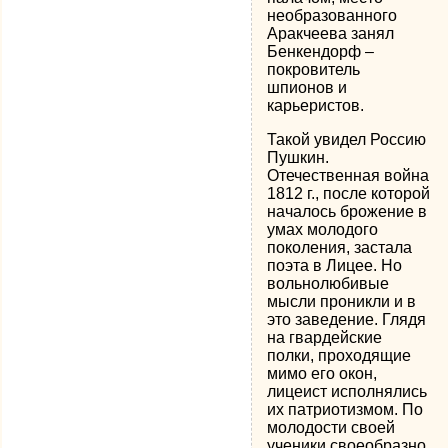
необразованного
Аракчеева занял
Бенкендорф –
покровитель
шпионов и
карьеристов.
Такой увидел Россию
Пушкин.
Отечественная война
1812 г., после которой
началось брожение в
умах молодого
поколения, застала
поэта в Лицее. Но
вольнолюбивые
мысли проникли и в
это заведение. Глядя
на гвардейские
полки, проходящие
мимо его окон,
лицеист исполнялись
их патриотизмом. По
молодости своей
ученики своеобразно