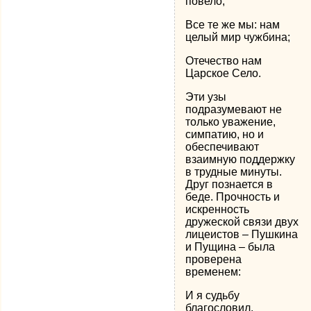
повело,
Все те же мы: нам
целый мир чужбина;
Отечество нам
Царское Село.
Эти узы
подразумевают не
только уважение,
симпатию, но и
обеспечивают
взаимную поддержку
в трудные минуты.
Друг познается в
беде. Прочность и
искренность
дружеской связи двух
лицеистов – Пушкина
и Пущина – была
проверена
временем:
И я судьбу
благословил,