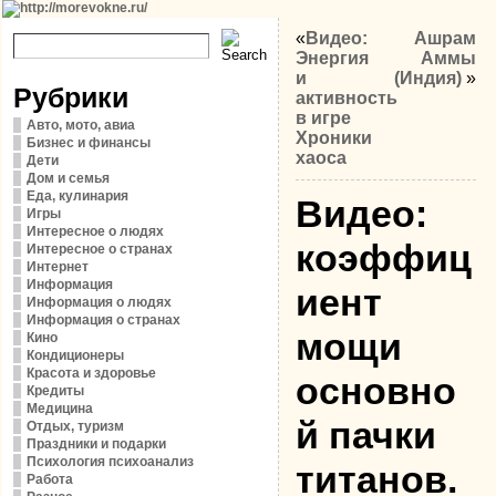
«
Видео:
Ашрам
Энергия
Аммы
и
(Индия)
»
Рубрики
активность
в игре
Авто, мото, авиа
Хроники
Бизнес и финансы
хаоса
Дети
Дом и семья
Еда, кулинария
Видео:
Игры
Интересное о людях
коэффиц
Интересное о странах
Интернет
Информация
иент
Информация о людях
Информация о странах
мощи
Кино
Кондиционеры
Красота и здоровье
основно
Кредиты
Медицина
й пачки
Отдых, туризм
Праздники и подарки
Психология психоанализ
титанов.
Работа