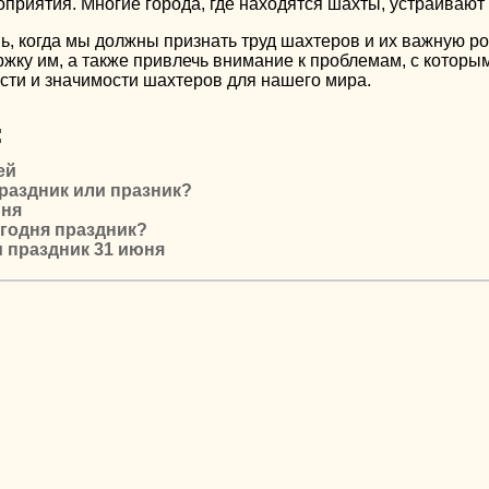
приятия. Многие города, где находятся шахты, устраивают 
нь, когда мы должны признать труд шахтеров и их важную 
жку им, а также привлечь внимание к проблемам, с которым
ти и значимости шахтеров для нашего мира.
:
ей
раздник или празник?
юня
егодня праздник?
 праздник 31 июня