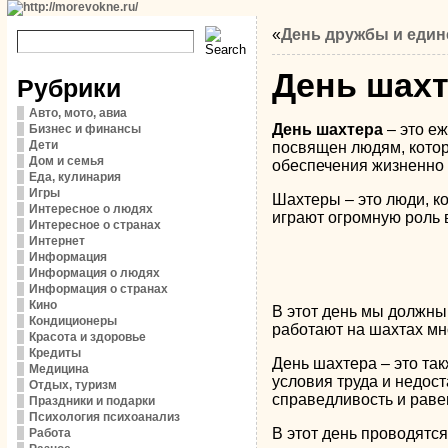
«
День дружбы и един
День шахт
Рубрики
Авто, мото, авиа
День шахтера
– это еж
Бизнес и финансы
Дети
посвящен людям, котор
Дом и семья
обеспечения жизненно
Еда, кулинария
Игры
Шахтеры – это люди, к
Интересное о людях
играют огромную роль 
Интересное о странах
Интернет
Информация
Информация о людях
Информация о странах
Кино
В этот день мы должны
Кондиционеры
работают на шахтах мн
Красота и здоровье
Кредиты
День шахтера – это та
Медицина
условия труда и недос
Отдых, туризм
справедливость и раве
Праздники и подарки
Психология психоанализ
В этот день проводятс
Работа