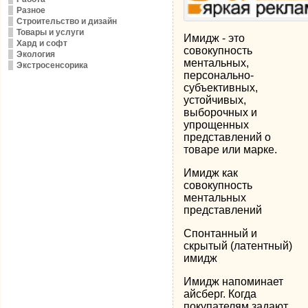
Разное
Строительство и дизайн
Товары и услуги
Имидж - это
Хард и софт
совокупность
Экология
ментальных,
Экстросенсорика
персонально-
субъективных,
устойчивых,
выборочных и
упрощенных
представлений о
товаре или марке.
Имидж как
совокупность
ментальных
представлений
Спонтанный и
скрытый (латентный)
имидж
Имидж напоминает
айсберг. Когда
покупателям задают