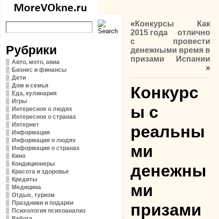
«
Конкурсы
Как
2015 года
отлично
с
провести
Рубрики
денежными
время в
призами
Испании
Авто, мото, авиа
»
Бизнес и финансы
Дети
Дом и семья
Конкурс
Еда, кулинария
Игры
ы с
Интересное о людях
Интересное о странах
Интернет
реальны
Информация
Информация о людях
ми
Информация о странах
Кино
Кондиционеры
денежны
Красота и здоровье
Кредиты
ми
Медицина
Отдых, туризм
Праздники и подарки
призами
Психология психоанализ
Работа