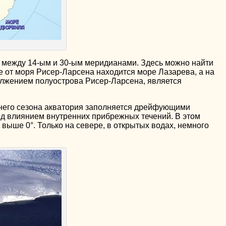
между 14-ым и 30-ым меридианами. Здесь можно найти
е от моря Рисер-Ларсена находится море Лазарева, а на
олжением полуострова Рисер-Ларсена, является
тнего сезона акватория заполняется дрейфующими
д влиянием внутренних прибрежных течений. В этом
выше 0°. Только на севере, в открытых водах, немного