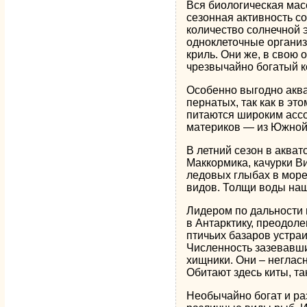
Вся биологическая мас
сезонная активность с
количество солнечной 
одноклеточные организ
криль. Они же, в свою
чрезвычайно богатый к
Особенно выгодно аква
пернатых, так как в э
питаются широким асс
материков — из Южной 
В летний сезон в акват
Маккормика, качурки В
ледовых глыбах в море
видов. Толщи воды на
Лидером по дальности 
в Антарктику, преодоле
птичьих базаров устра
Численность зазевавши
хищники. Они – неглас
Обитают здесь киты, та
Необычайно богат и р