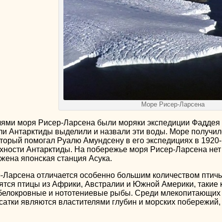
Море Рисер-Ларсена
ми моря Рисер-Ларсена были моряки экспедиции Фаддея Бе
ли Антарктиды выделили и назвали эти воды. Море получил
оторый помогал Руалю Амундсену в его экспедициях в 1920
ности Антарктиды. На побережье моря Рисер-Ларсена нет 
ена японская станция Асука.
Ларсена отличается особенно большим количеством птичь
ятся птицы из Африки, Австралии и Южной Америки, такие ка
белокровные и нототениевые рыбы. Среди млекопитающих м
сатки являются властителями глубин и морских побережий,