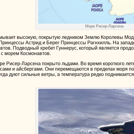
Море Рисер-Ларсена
мывает высокую, покрытую ледником Землю Королевы Мод 
г Принцессы Астрид и Берег Принцессы Рагнхилль. На запад
автов. Подводный хребет Гуннерус, который является прод
 с морем Космонавтов.
ре Рисер-Ларсена покрыто льдами. Во время короткого ле
сами и айсбергами. Они перемещаются в пределах моря по
гда дуют сильные ветры, а температура редко поднимается 