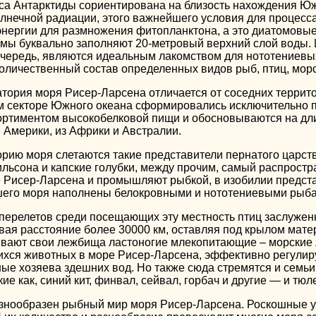
са Антарктиды сориентирована на близость нахождения Юж
олнечной радиации, этого важнейшего условия для процесс
энергии для размножения фитопланктона, а это диатомовые
мы буквально заполняют 20-метровый верхний слой воды. 
 очередь, являются идеальным лакомством для нототениевы
оличественный состав определенных видов рыб, птиц, мор
тория моря Рисер-Ларсена отличается от соседних терри
том секторе Южного океана сформировались исключительно 
ортиментом высокобелковой пищи и обосновываются на дл
Америки, из Африки и Австралии.
орию моря слетаются такие представители пернатого царств
ильсона и капские голубки, между прочим, самый распростр
 Рисер-Ларсена и промышляют рыбкой, в изобилии предст
шего моря наполнены белокровными и нототениевыми рыба
перелетов среди посещающих эту местность птиц заслуженн
вая расстояние более 30000 км, оставляя под крылом матер
ивают свои лежбища ластоногие млекопитающие – морские 
хся животных в море Рисер-Ларсена, эффективно регулир
ные хозяева здешних вод. Но также сюда стремятся и семь
кие как, синий кит, финвал, сейвал, горбач и другие — и тю
азнообразен рыбный мир моря Рисер-Ларсена. Роскошные у