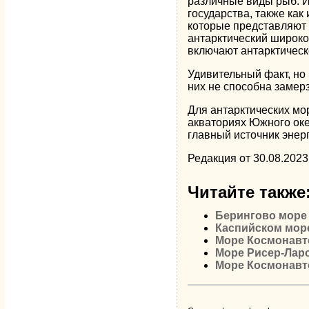
различные виды рыб. И
государства, также как
которые представляют 
антарктический широко
включают антарктическ
Удивительный факт, но
них не способна замер
Для антарктических мо
акваториях Южного океа
главный источник энерг
Редакция от 30.08.2023
Читайте также
Берингово море
Каспийском мор
Море Космонавт
Море Рисер-Лар
Море Космонавт