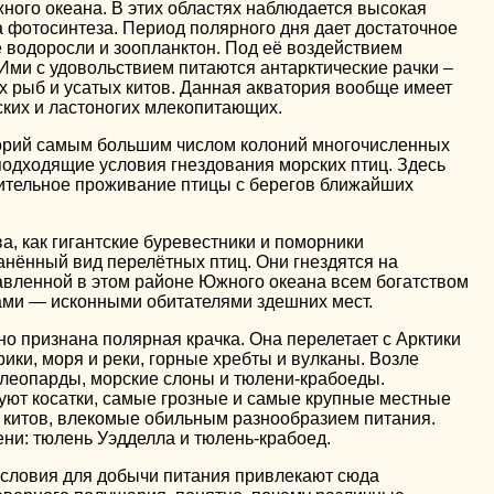
ного океана. В этих областях наблюдается высокая
а фотосинтеза. Период полярного дня дает достаточное
 водоросли и зоопланктон. Под её воздействием
Ими с удовольствием питаются антарктические рачки –
х рыб и усатых китов. Данная акватория вообще имеет
ских и ластоногих млекопитающих.
торий самым большим числом колоний многочисленных
подходящие условия гнездования морских птиц. Здесь
ительное проживание птицы с берегов ближайших
а, как гигантские буревестники и поморники
анённый вид перелётных птиц. Они гнездятся на
авленной в этом районе Южного океана всем богатством
ми — исконными обитателями здешних мест.
о признана полярная крачка. Она перелетает с Арктики
ики, моря и реки, горные хребты и вулканы. Возле
леопарды, морские слоны и тюлени-крабоеды.
уют косатки, самые грозные и самые крупные местные
и китов, влекомые обильным разнообразием питания.
лени: тюлень Уэдделла и тюлень-крабоед.
словия для добычи питания привлекают сюда