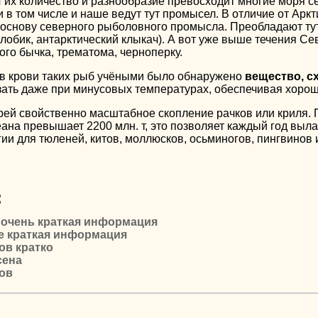
 их количество и разнообразие превосходит многие моря с
 и в том числе и наше ведут тут промысел. В отличие от Арк
основу северного рыболовного промысла. Преобладают ту
лобик, антарктический клыкач). А вот уже выше течения Се
ого бычка, трематома, черноперку.
 в крови таких рыб учёными было обнаружено
вещество, с
зать даже при минусовых температурах, обеспечивая хоро
рей свойственно масштабное скопление рачков или криля. 
на превышает 2200 млн. т, это позволяет каждый год вылав
ии для тюленей, китов, моллюсков, осьминогов, пингвинов 
:
 очень краткая информация
е краткая информация
ов кратко
сена
ов