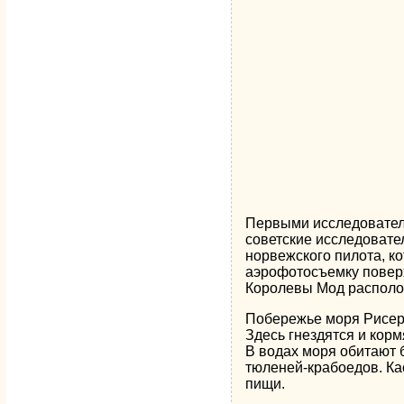
Первыми исследователя
советские исследовате
норвежского пилота, к
аэрофотосъемку поверх
Королевы Мод располож
Побережье моря Рисер-
Здесь гнездятся и корм
В водах моря обитают 
тюленей-крабоедов. Ка
пищи.