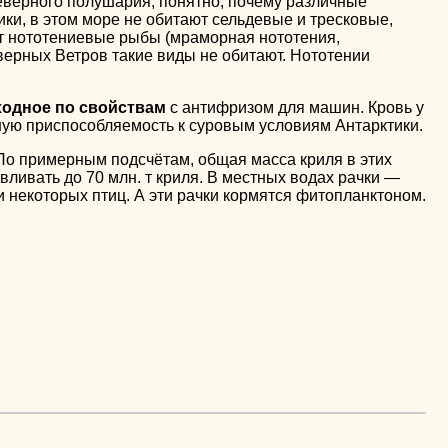
еверного полушария, понятно, почему различные
тики, в этом море не обитают сельдевые и тресковые,
т нототениевые рыбы (мраморная нототения,
верных Ветров такие виды не обитают. Нототении
ходное по свойствам
с антифризом для машин. Кровь у
шую приспособляемость к суровым условиям Антарктики.
По примерным подсчётам, общая масса криля в этих
ливать до 70 млн. т криля. В местных водах рачки —
и некоторых птиц. А эти рачки кормятся фитопланктоном.