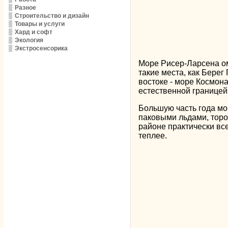
Разное
Строительство и дизайн
Товары и услуги
Хард и софт
Экология
Экстросенсорика
Море Рисер-Ларсена о
такие места, как Бере
востоке - море Космон
естественной границей
Большую часть года мо
паковыми льдами, торо
районе практически все
теплее.