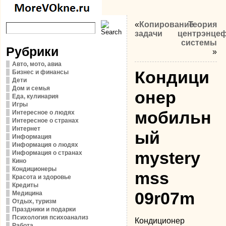
«
Копирование
Теория
задачи
центрэнце
системы
Рубрики
»
Авто, мото, авиа
Кондици
Бизнес и финансы
Дети
Дом и семья
онер
Еда, кулинария
Игры
мобильн
Интересное о людях
Интересное о странах
Интернет
ый
Информация
Информация о людях
mystery
Информация о странах
Кино
Кондиционеры
mss
Красота и здоровье
Кредиты
09r07m
Медицина
Отдых, туризм
Праздники и подарки
Психология психоанализ
Кондиционер
Работа