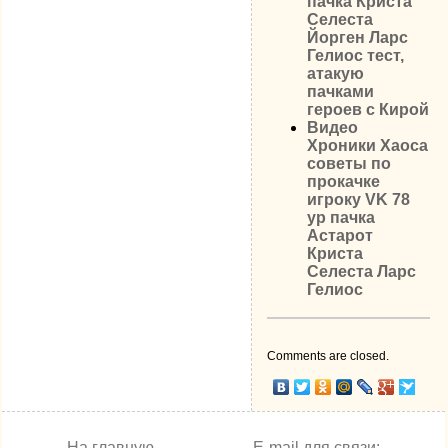
пачка Криста
Селеста
Йорген Ларс
Гелиос тест,
атакую
пачками
героев с Кирой
Видео
Хроники Хаоса
советы по
прокачке
игроку VK 78
ур пачка
Астарот
Криста
Селеста Ларс
Гелиос
Comments are closed.
На главную
E-mail для связи: