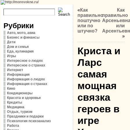
«
Как
Как
правильно
правильно
поштучно
Арсеньевн
Рубрики
или по
или
штучно?
Арсентьев
Авто, мото, авиа
»
Бизнес и финансы
Дети
Дом и семья
Криста и
Еда, кулинария
Игры
Ларс
Интересное о людях
Интересное о странах
Интернет
самая
Информация
Информация о людях
мощная
Информация о странах
Кино
Кондиционеры
связка
Красота и здоровье
Кредиты
героев в
Медицина
Отдых, туризм
Праздники и подарки
игре
Психология психоанализ
Работа