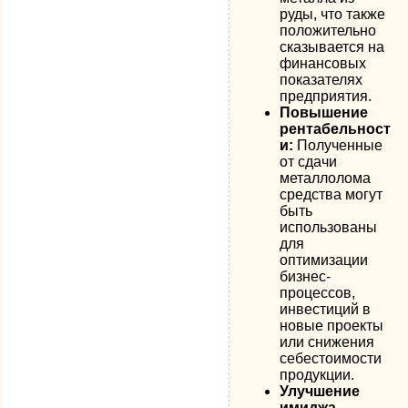
руды, что также
положительно
сказывается на
финансовых
показателях
предприятия.
Повышение
рентабельност
и:
Полученные
от сдачи
металлолома
средства могут
быть
использованы
для
оптимизации
бизнес-
процессов,
инвестиций в
новые проекты
или снижения
себестоимости
продукции.
Улучшение
имиджа