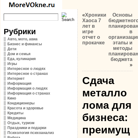
«
Хроники
Основы
Хаоса 7
бюджетног
лет в
планирова
Рубрики
игре
в
отчет о
организаци
Авто, мото, авиа
прокачке
этапы и
Бизнес и финансы
методы
Дети
планирова
Дом и семья
Еда, кулинария
бюджета
Игры
»
Интересное о людях
Интересное о странах
Сдача
Интернет
Информация
Информация о людях
металло
Информация о странах
Кино
лома для
Кондиционеры
Красота и здоровье
Кредиты
бизнеса:
Медицина
Отдых, туризм
преимущ
Праздники и подарки
Психология психоанализ
Работа