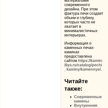
материалами
современного
дизайна. При этом
фактура печи создает
объем и глубину,
которых часто не
хватает в
минималистичных
интерьерах.
Информация о
каменных печах-
каминах
предоставлена
сайтом
https://kamin-
iliya.ru/catalog/pechi
_kaminy/kamennye/
.
Читайте
также:
Современные
камины
Внутренняя