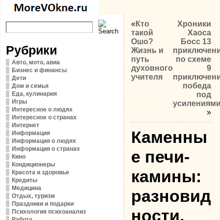
«
Кто
Хроники
такой
Хаоса
Ошо?
Босс 13
Рубрики
Жизнь и
приключен
путь
по схеме
Авто, мото, авиа
духовного
9
Бизнес и финансы
учителя
приключени
Дети
победа
Дом и семья
Еда, кулинария
под
Игры
усилениям
Интересное о людях
»
Интересное о странах
Интернет
Каменны
Информация
Информация о людях
Информация о странах
е печи-
Кино
Кондиционеры
камины:
Красота и здоровье
Кредиты
Медицина
разновид
Отдых, туризм
Праздники и подарки
ности,
Психология психоанализ
Работа