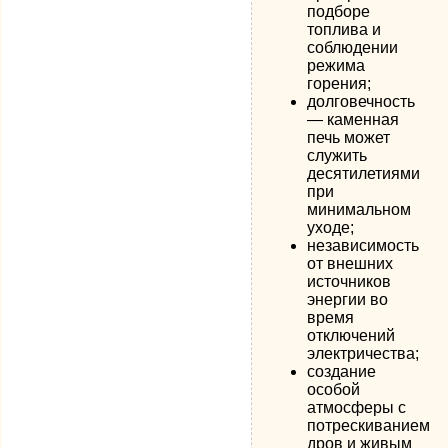
подборе
топлива и
соблюдении
режима
горения;
долговечность
— каменная
печь может
служить
десятилетиями
при
минимальном
уходе;
независимость
от внешних
источников
энергии во
время
отключений
электричества;
создание
особой
атмосферы с
потрескиванием
дров и живым