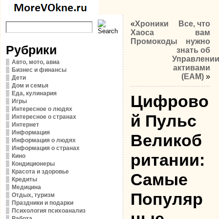
«
Хроники
Все, что
Хаоса
вам
Промокоды
нужно
Рубрики
знать об
Управлени
Авто, мото, авиа
активами
Бизнес и финансы
(EAM)
»
Дети
Дом и семья
Еда, кулинария
Цифрово
Игры
Интересное о людях
й Пульс
Интересное о странах
Интернет
Информация
Великоб
Информация о людях
Информация о странах
ритании:
Кино
Кондиционеры
Красота и здоровье
Самые
Кредиты
Медицина
Популяр
Отдых, туризм
Праздники и подарки
Психология психоанализ
ные
Работа