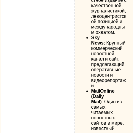
стное издание с
качественной
журналистикой,
левоцентристск
ой позицией и
международны
м охватом.
Sky
News:
Крупный
коммерческий
новостной
канал и сайт,
предлагающий
оперативные
новости и
видеорепортаж
и.
MailOnline
(Daily
Mail):
Один из
самых
читаемых
новостных
сайтов в мире,
известный