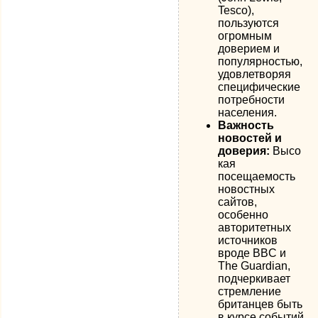
Tesco),
пользуются
огромным
доверием и
популярностью,
удовлетворяя
специфические
потребности
населения.
Важность
новостей и
доверия:
Высо
кая
посещаемость
новостных
сайтов,
особенно
авторитетных
источников
вроде BBC и
The Guardian,
подчеркивает
стремление
британцев быть
в курсе событий