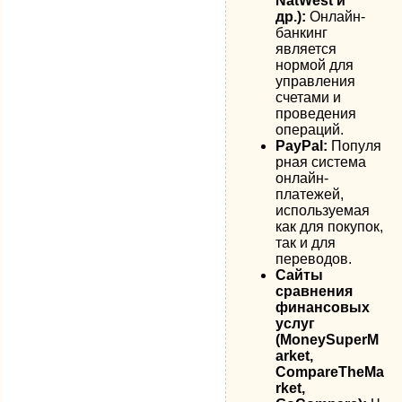
NatWest и
др.):
Онлайн-
банкинг
является
нормой для
управления
счетами и
проведения
операций.
PayPal:
Популя
рная система
онлайн-
платежей,
используемая
как для покупок,
так и для
переводов.
Сайты
сравнения
финансовых
услуг
(MoneySuperM
arket,
CompareTheMa
rket,