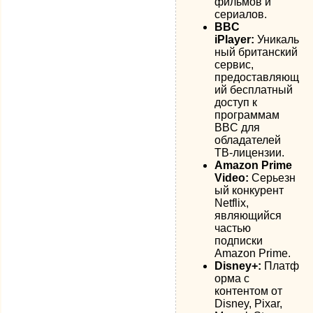
фильмов и
сериалов.
BBC
iPlayer:
Уникаль
ный британский
сервис,
предоставляющ
ий бесплатный
доступ к
программам
BBC для
обладателей
ТВ-лицензии.
Amazon Prime
Video:
Серьезн
ый конкурент
Netflix,
являющийся
частью
подписки
Amazon Prime.
Disney+:
Платф
орма с
контентом от
Disney, Pixar,