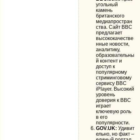
угольный
камень
британского
медиапростран
ства. Сайт BBC
предлагает
высококачестве
нные новости,
аналитику,
образовательны
й контент и
доступ к
популярному
стриминговому
сервису BBC
iPlayer. Высокий
уровень
доверия к BBC
играет
ключевую роль
в его
популярности.
GOV.UK:
Удивит
ельно, но факт –
единый портал