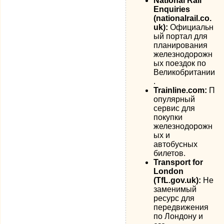
National Rail
Enquiries
(nationalrail.co.
uk):
Официальн
ый портал для
планирования
железнодорожн
ых поездок по
Великобритании
.
Trainline.com:
П
опулярный
сервис для
покупки
железнодорожн
ых и
автобусных
билетов.
Transport for
London
(TfL.gov.uk):
Не
заменимый
ресурс для
передвижения
по Лондону и