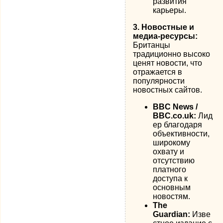
развития
карьеры.
3. Новостные и
медиа-ресурсы:
Британцы
традиционно высоко
ценят новости, что
отражается в
популярности
новостных сайтов.
BBC News /
BBC.co.uk:
Лид
ер благодаря
объективности,
широкому
охвату и
отсутствию
платного
доступа к
основным
новостям.
The
Guardian:
Изве