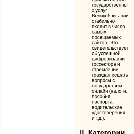
государственны
х услуг
Великобритании
стабильно
входит в число
самых
посещаемых
сайтов. Это
свидетельствует
об успешной
цифровизации
госсектора и
стремлении
граждан решать
вопросы с
государством
онлайн (налоги,
пособия,
паспорта,
водительские
удостоверения
и т.д.).
II. Категории