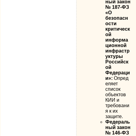
ный закон
№ 187-ФЗ
«О
безопасн
ости
критическ
ой
информа
ционной
инфрастр
уктуры
Российск
ой
Федераци
и»:
Опред
еляет
список
объектов
КИИ и
требовани
я к их
защите.
Федераль
ный закон
№ 146-ФЗ