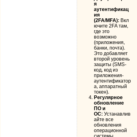
я
аутентификац
ия
(2FA/MFA):
Вкл
ючите 2FA там,
где это
возможно
(приложения,
банки, почта).
Это добавляет
второй уровень
защиты (SMS-
код, код из
приложения-
аутентификатор
а, аппаратный
токен).
Регулярное
обновление
ПО и
ОС:
Устанавлив
айте все
обновления
операционной
системы,