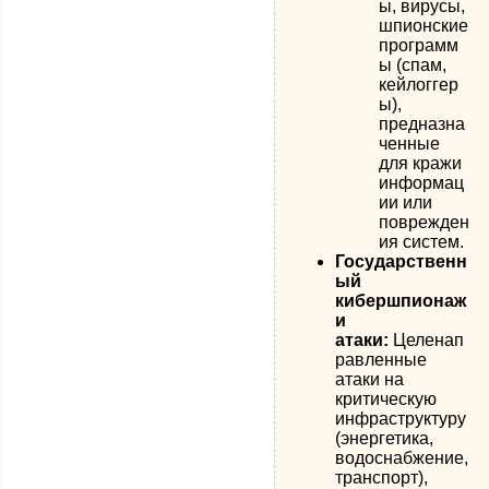
ы, вирусы,
шпионские
программ
ы (спам,
кейлоггер
ы),
предназна
ченные
для кражи
информац
ии или
поврежден
ия систем.
Государственн
ый
кибершпионаж
и
атаки:
Целенап
равленные
атаки на
критическую
инфраструктуру
(энергетика,
водоснабжение,
транспорт),