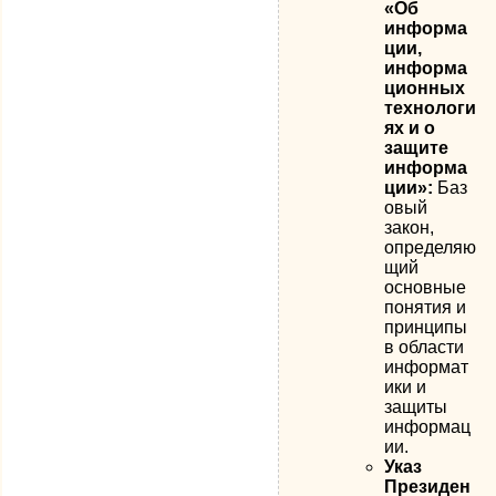
«Об
информа
ции,
информа
ционных
технологи
ях и о
защите
информа
ции»:
Баз
овый
закон,
определяю
щий
основные
понятия и
принципы
в области
информат
ики и
защиты
информац
ии.
Указ
Президен