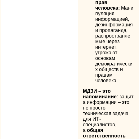
прав
человека:
Мани
пуляция
информацией,
дезинформация
и пропаганда,
распространяе
мые через
интернет,
угрожают
основам
демократически
х обществ и
правам
человека.
МДЗИ – это
напоминание:
защит
а информации – это
не просто
техническая задача
для ИТ-
специалистов,
а
общая
ответственность