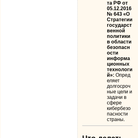
та РФ от
05.12.2016
№ 643 «О
Стратегии
государст
венной
политики
в области
безопасн
ости
информа
ционных
технологи
й»:
Опред
еляет
долгосроч
ные цели и
задачи в
сфере
кибербезо
пасности
страны.