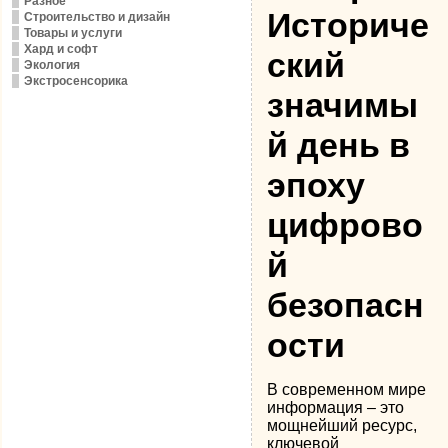
Разное
Историче
Строительство и дизайн
Товары и услуги
Хард и софт
ский
Экология
Экстросенсорика
значимы
й день в
эпоху
цифрово
й
безопасн
ости
В современном мире
информация – это
мощнейший ресурс,
ключевой