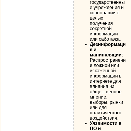
государственны
е учреждения и
корпорации с
целью
получения
секретной
информации
или саботажа.
Дезинформаци
я и
манипуляции:
Распространени
е ложной или
искаженной
информации в
интернете для
влияния на
общественное
мнение,
выборы, рынки
или для
политического
воздействия.
Уязвимости в
ПО и