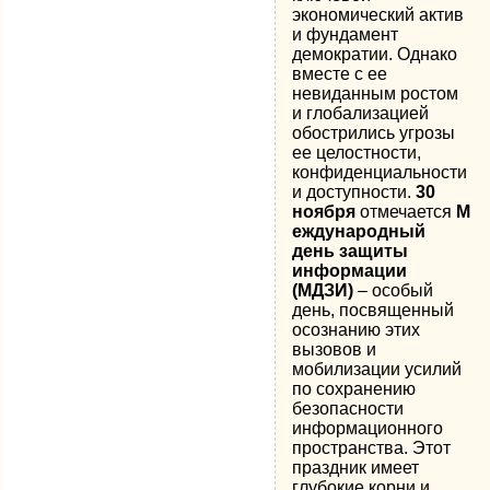
экономический актив
и фундамент
демократии. Однако
вместе с ее
невиданным ростом
и глобализацией
обострились угрозы
ее целостности,
конфиденциальности
и доступности.
30
ноября
отмечается
М
еждународный
день защиты
информации
(МДЗИ)
– особый
день, посвященный
осознанию этих
вызовов и
мобилизации усилий
по сохранению
безопасности
информационного
пространства. Этот
праздник имеет
глубокие корни и