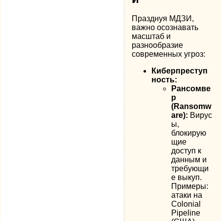
Празднуя МДЗИ,
важно осознавать
масштаб и
разнообразие
современных угроз:
Киберпреступ
ность:
Рансомве
р
(Ransomw
are):
Вирус
ы,
блокирую
щие
доступ к
данным и
требующи
е выкуп.
Примеры:
атаки на
Colonial
Pipeline