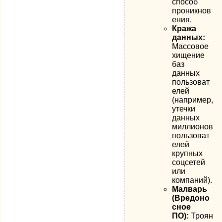
способ
проникнов
ения.
Кража
данных:
Массовое
хищение
баз
данных
пользоват
елей
(например,
утечки
данных
миллионов
пользоват
елей
крупных
соцсетей
или
компаний).
Малварь
(Вредоно
сное
ПО):
Троян