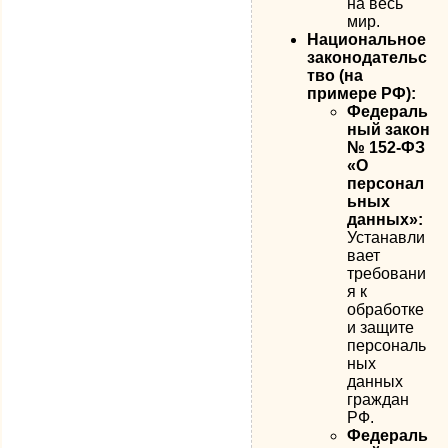
на весь
мир.
Национальное
законодательс
тво (на
примере РФ):
Федераль
ный закон
№ 152-ФЗ
«О
персонал
ьных
данных»:
Устанавли
вает
требовани
я к
обработке
и защите
персональ
ных
данных
граждан
РФ.
Федераль