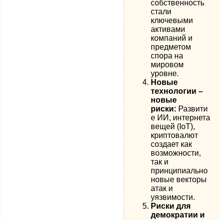
собственность
стали
ключевыми
активами
компаний и
предметом
спора на
мировом
уровне.
Новые
технологии –
новые
риски:
Развити
е ИИ, интернета
вещей (IoT),
криптовалют
создает как
возможности,
так и
принципиально
новые векторы
атак и
уязвимости.
Риски для
демократии и