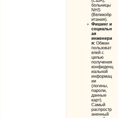
(США),
больницы
NHS
(Великобр
итания).
Фишинг и
социальн
ая
инженери
я:
Обман
пользоват
елей с
целью
получения
конфиденц
иальной
информац
ии
(логины,
пароли,
данные
карт).
Самый
распростр
аненный