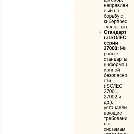
направлен
ный на
борьбу с
киберпрес
тупностью.
Стандарт
ы ISO/IEC
серии
27000:
Ми
ровые
стандарты
информац
ионной
безопасно
сти
(ISO/IEC
27001,
27002 и
др.),
устанавли
вающие
требовани
я к
системам