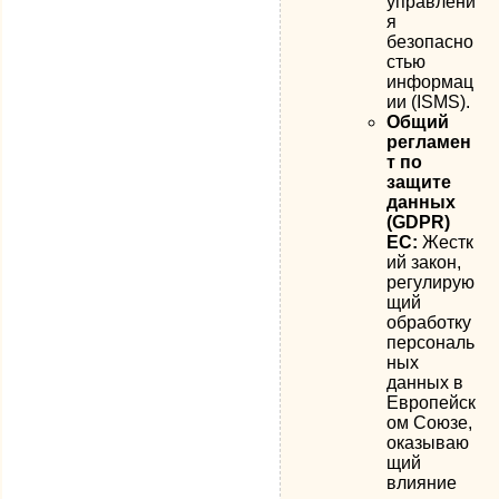
управлени
я
безопасно
стью
информац
ии (ISMS).
Общий
регламен
т по
защите
данных
(GDPR)
ЕС:
Жестк
ий закон,
регулирую
щий
обработку
персональ
ных
данных в
Европейск
ом Союзе,
оказываю
щий
влияние