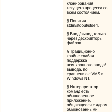
клонирования
текущего процесса со
всем состоянием.
§ Понятия
stdin/stdout/stderr.
§ Ввод/вывод только
через дескрипторы
файлов.
§ Традиционно
крайне слабая
поддержка
асинхронного ввода/
вывода, по
сравнению с VMS и
Windows NT.
§ Интерпретатор
команд есть
обыкновенное
приложение,
общающееся с ядром
обыкновенными