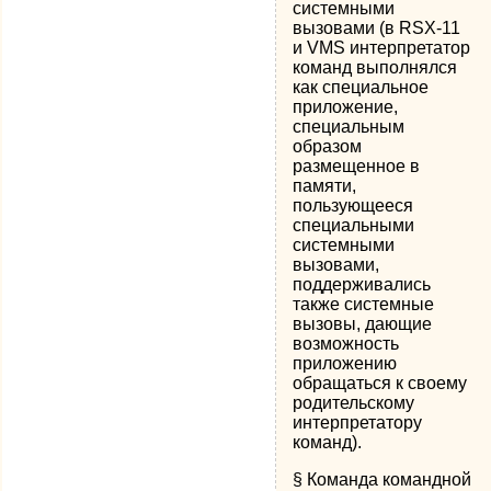
системными
вызовами (в RSX-11
и VMS интерпретатор
команд выполнялся
как специальное
приложение,
специальным
образом
размещенное в
памяти,
пользующееся
специальными
системными
вызовами,
поддерживались
также системные
вызовы, дающие
возможность
приложению
обращаться к своему
родительскому
интерпретатору
команд).
§ Команда командной