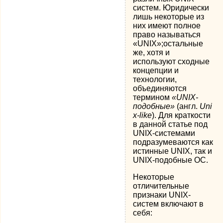
систем. Юридически
лишь некоторые из
них имеют полное
право называться
«UNIX»;остальные
же, хотя и
используют сходные
концепции и
технологии,
объединяются
термином
«UNIX-
подобные»
(англ.
Uni
x-like
). Для краткости
в данной статье под
UNIX-системами
подразумеваются как
истинные UNIX, так и
UNIX-подобные ОС.
Некоторые
отличительные
признаки UNIX-
систем включают в
себя: