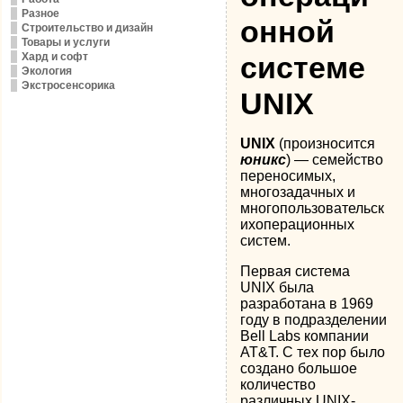
Разное
онной
Строительство и дизайн
Товары и услуги
Хард и софт
системе
Экология
Экстросенсорика
UNIX
UNIX
(произносится
юникс
) — семейство
переносимых,
многозадачных и
многопользовательск
ихоперационных
систем.
Первая система
UNIX была
разработана в 1969
году в подразделении
Bell Labs компании
AT&T. С тех пор было
создано большое
количество
различных UNIX-