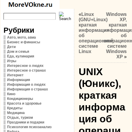
«
Linux
Windows
(GNU+Linux)
XP,
краткая
краткая
Рубрики
информация
информаци
об
об
Авто, мото, авиа
операционной
операцион
Бизнес и финансы
системе
системе
Дети
Linux
Windows
Дом и семья
Еда, кулинария
XP
»
Игры
Интересное о людях
UNIX
Интересное о странах
Интернет
Информация
(Юникс),
Информация о людях
Информация о странах
краткая
Кино
Кондиционеры
Красота и здоровье
информа
Кредиты
Медицина
ция об
Отдых, туризм
Праздники и подарки
Психология психоанализ
операци
Работа