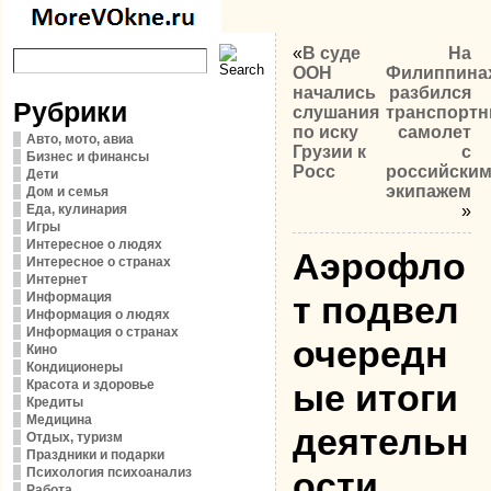
«
В суде
На
ООН
Филиппина
начались
разбился
Рубрики
слушания
транспорт
по иску
самолет
Авто, мото, авиа
Грузии к
с
Бизнес и финансы
Росс
российски
Дети
экипажем
Дом и семья
Еда, кулинария
»
Игры
Интересное о людях
Аэрофло
Интересное о странах
Интернет
Информация
т подвел
Информация о людях
Информация о странах
очередн
Кино
Кондиционеры
Красота и здоровье
ые итоги
Кредиты
Медицина
деятельн
Отдых, туризм
Праздники и подарки
Психология психоанализ
ости
Работа