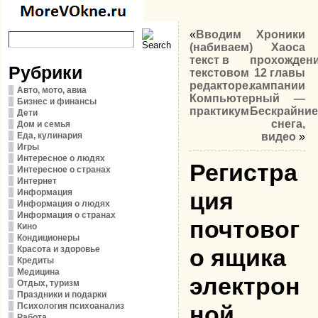
«
Вводим
Хроники
(набиваем)
Хаоса
текст в
прохожден
Рубрики
текстовом
12 главы
редакторе.
кампании
Авто, мото, авиа
Компьютерный
—
Бизнес и финансы
практикум
Бескрайние
Дети
снега,
Дом и семья
Еда, кулинария
видео
»
Игры
Интересное о людях
Регистра
Интересное о странах
Интернет
Информация
ция
Информация о людях
Информация о странах
почтовог
Кино
Кондиционеры
Красота и здоровье
о ящика
Кредиты
Медицина
электрон
Отдых, туризм
Праздники и подарки
Психология психоанализ
ной
Работа