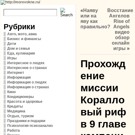
«
Наяву
Восстание
или на
Ангелов
яву как
Rise of
Рубрики
правильно?
Angels
видео
Авто, мото, авиа
обзор
Бизнес и финансы
онлайн
Дети
игры
»
Дом и семья
Еда, кулинария
Игры
Прохожд
Интересное о людях
Интересное о странах
ение
Интернет
Информация
Информация о людях
миссии
Информация о странах
Кино
Коралло
Кондиционеры
Красота и здоровье
Кредиты
вый риф
Медицина
Отдых, туризм
в 9 главе
Праздники и подарки
Психология психоанализ
Работа