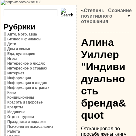
«
Степень
Сознание
позитивного
»
отношения
Рубрики
Авто, мото, авиа
Алина
Бизнес и финансы
Дети
Дом и семья
Уиллер
Еда, кулинария
Игры
"Индиви
Интересное о людях
Интересное о странах
Интернет
дуально
Информация
Информация о людях
сть
Информация о странах
Кино
Кондиционеры
бренда&
Красота и здоровье
Кредиты
quot
Медицина
Отдых, туризм
Праздники и подарки
Психология психоанализ
Отсканировал по
Работа
просьбе жены книгу