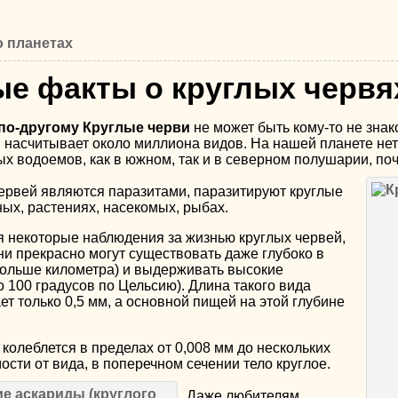
 планетах
е факты о круглых червя
по-другому Круглые черви
не может быть кому-то не зна
 насчитывает около миллиона видов. На нашей планете нет 
х водоемов, как в южном, так и в северном полушарии, поч
ервей являются паразитами, паразитируют круглые
ных, растениях, насекомых, рыбах.
я некоторые наблюдения за жизнью круглых червей,
ни прекрасно могут существовать даже глубоко в
больше километра) и выдерживать высокие
 100 градусов по Цельсию). Длина такого вида
ет только 0,5 мм, а основной пищей на этой глубине
колеблется в пределах от 0,008 мм до нескольких
ости от вида, в поперечном сечении тело круглое.
Даже любителям