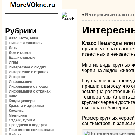
«
Интересные факты о
Интересны
Рубрики
Авто, мото, авиа
Класс Нематоды или 
Бизнес и финансы
Дети
организмов на планете,
Дом и семья
известных и неизвестны
Еда, кулинария
Игры
Многие виды круглых ч
Интересное о людях
черви на людях, живот
Интересное о странах
Интернет
Группа ученых, провед
Информация
пришла к выводу, что о
Информация о людях
земле (на расстоянии 
Информация о странах
Кино
температуры (вплоть до
Кондиционеры
круглых червей достига
Красота и здоровье
выступают бактерии.
Кредиты
Медицина
Размер круглых червей 
Отдых, туризм
сантиметров, в зависим
Праздники и подарки
Психология психоанализ
Работа