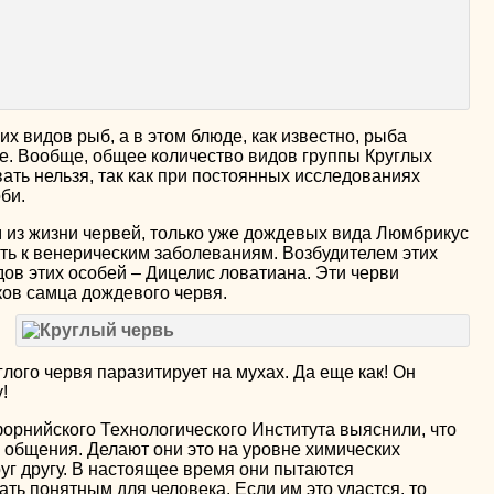
х видов рыб, а в этом блюде, как известно, рыба
е. Вообще, общее количество видов группы Круглых
ать нельзя, так как при постоянных исследованиях
би.
из жизни червей, только уже дождевых вида Люмбрикус
сть к венерическим заболеваниям. Возбудителем этих
дов этих особей – Дицелис ловатиана. Эти черви
ков самца дождевого червя.
глого червя паразитирует на мухах. Да еще как! Он
!
форнийского Технологического Института выяснили, что
 общения. Делают они это на уровне химических
уг другу. В настоящее время они пытаются
ть понятным для человека. Если им это удастся, то