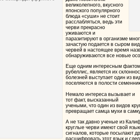
великолепного, вкусного
японского популярного
блюда «суши» не стоит
расслабляться, ведь эти
черви прекрасно
уживаются и
паразитируют в организме многи
зачастую подается в сыром вид
червей в настоящее время назв
обнаруживаются все новые осо
Еще одним интересным фактом 
рубеллис, является их склонно
болезней выступает один из ви
поселяются в полости семенни
Немало интереса вызывает и
тот факт, высказанный
учеными, что один из видов кру
превращает самца мухи в самку
А не так давно ученые из Кали
круглые черви имеют свой язык
сигналов, которые посылают др
расшифровать этот язык и сдела