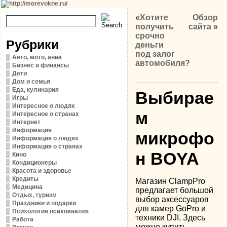
«
Хотите
Обзор
получить
сайта
»
срочно
Рубрики
деньги
под залог
Авто, мото, авиа
автомобиля?
Бизнес и финансы
Дети
Дом и семья
Еда, кулинария
Выбирае
Игры
Интересное о людях
м
Интересное о странах
Интернет
Информация
микрофо
Информация о людях
Информация о странах
н BOYA
Кино
Кондиционеры
Красота и здоровье
Кредиты
Магазин ClampPro
Медицина
предлагает большой
Отдых, туризм
выбор аксессуаров
Праздники и подарки
для камер GoPro и
Психология психоанализ
техники DJI. Здесь
Работа
можно купить