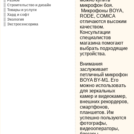
Разное
микрофон боя.
Строительство и дизайн
Товары и услуги
Микрофоны BOYA,
Хард и софт
RODE, COMICA
Экология
отличаются высоким
Экстросенсорика
качеством.
Консультации
специалистов
магазина помогают
выбрать подходящие
устройства.
Внимания
заслуживает
петличный микрофон
BOYA BY-M1. Его
можно использовать
для зеркальных
камер и видеокамер,
внешних рекордеров,
смартфонов,
планшетов. Им
успешно пользуются
фотографы,
видеооператоры,
блогеры.