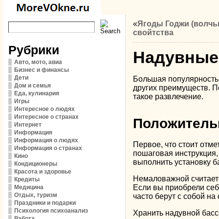
«
Ягоды Годжи (волчь
свойтства
Рубрики
Надувные 
Авто, мото, авиа
Бизнес и финансы
Дети
Большая популярность 
Дом и семья
других преимуществ. По
Еда, кулинария
такое развлечение.
Игры
Интересное о людях
Интересное о странах
Положительн
Интернет
Информация
Информация о людях
Первое, что стоит отме
Информация о странах
пошаговая инструкция,
Кино
выполнить установку б
Кондиционеры
Красота и здоровье
Немаловажной считаетс
Кредиты
Если вы приобрели себ
Медицина
Отдых, туризм
часто берут с собой на 
Праздники и подарки
Психология психоанализ
Хранить надувной бассе
Работа