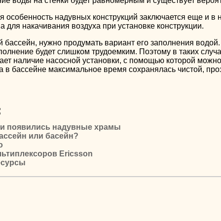
ние воды на стенки будет равномерным и существует вероят
я особенность надувных конструкций заключается еще и в 
а для накачивания воздуха при установке конструкции.
 бассейн, нужно продумать вариант его заполнения водой.
аполнение будет слишком трудоемким. Поэтому в таких случ
ает наличие насосной установки, с помощью которой можно
а в бассейне максимальное время сохранялась чистой, про
:
ии появились надувные храмы
ассейн или басейн?
о
ьтиплексоров Ericsson
есурсы