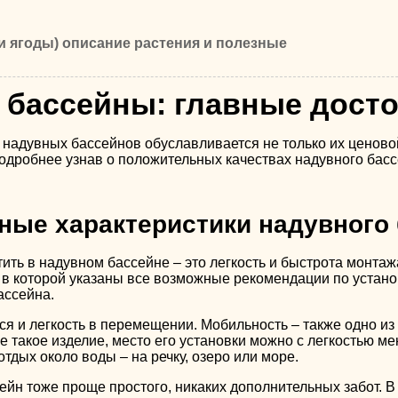
и ягоды) описание растения и полезные
бассейны: главные дост
надувных бассейнов обуславливается не только их ценовой
дробнее узнав о положительных качествах надувного бассей
ые характеристики надувного
тить в надувном бассейне – это легкость и быстрота монтаж
 в которой указаны все возможные рекомендации по устано
ассейна.
я и легкость в перемещении. Мобильность – также одно из
е такое изделие, место его установки можно с легкостью 
отдых около воды – на речку, озеро или море.
йн тоже проще простого, никаких дополнительных забот. В 