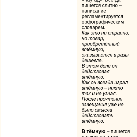
пишется слитно –
написание
регламентируется
орфографическим
словарем.
Как это ни странно,
но товар,
приобретённый
втёмную,
оказывается в разы
дешевле.
В этом деле он
действовал
втёмную.
Как он всегда играл
втёмную – никто
так и не узнал.
После прочтения
завещания уже не
было смысла
действовать
втёмную.
В тёмную
– пишется
раздельно в том