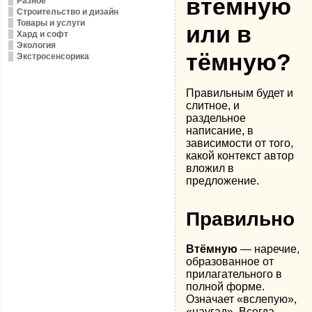
втёмную
Разное
Строительство и дизайн
Товары и услуги
или в
Хард и софт
Экология
тёмную?
Экстросенсорика
Правильным будет и
слитное, и
раздельное
написание, в
зависимости от того,
какой контекст автор
вложил в
предложение.
Правильно
Втёмную
— наречие,
образованное от
прилагательного в
полной форме.
Означает «вслепую»,
«наугад». Всегда