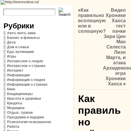
«
Как
Видео
правильно
Хроники
всплошную
Хаоса
Рубрики
или в
тест
сплошную?
пачки
Авто, мото, авиа
Зири Цин
Бизнес и финансы
Мао
Дети
Селеста
Дом и семья
Еда, кулинария
Лиэн
Игры
Марта, и
Интересное о людях
атака
Интересное о странах
Архидемон
Интернет
игра
Информация
Хроники
Информация о людях
Хаоса
»
Информация о странах
Кино
Кондиционеры
Как
Красота и здоровье
Кредиты
правиль
Медицина
Отдых, туризм
Праздники и подарки
но
Психология психоанализ
Работа