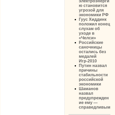
электроэнерги
ю становится
угрозой для
экономики РФ
Гуус Хиддинк
положил конец
слухам об
уходе в
«Челси»
Российские
саночницы
остались без
медалей
Игр-2010
Путин назвал
причины
стабильности
российской
экономики
Шаманов
назвал
предупрежден
ие ему —
справедливым