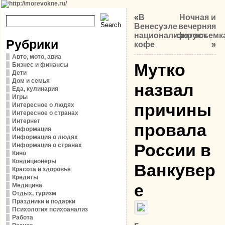
«
В
Ночная и
Венесуэле
вечерняя
национализируют
фотосъемк
Рубрики
кофе
»
Авто, мото, авиа
Мутко
Бизнес и финансы
Дети
Дом и семья
назвал
Еда, кулинария
Игры
причины
Интересное о людях
Интересное о странах
Интернет
провала
Информация
Информация о людях
России в
Информация о странах
Кино
Кондиционеры
Ванкувер
Красота и здоровье
Кредиты
е
Медицина
Отдых, туризм
Праздники и подарки
Психология психоанализ
Работа