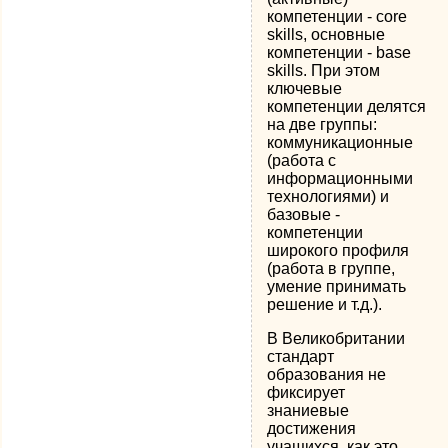
компетенции - core
skills, основные
компетенции - base
skills. При этом
ключевые
компетенции делятся
на две группы:
коммуникационные
(работа с
информационными
технологиями) и
базовые -
компетенции
широкого профиля
(работа в группе,
умение принимать
решение и т.д.).
В Великобритании
стандарт
образования не
фиксирует
знаниевые
достижения
учащихся, как это