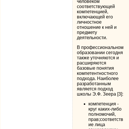
человеком
соответствующей
компетенцией,
включающей его
личностное
отношение к ней и
предмету
деятельности.
В профессиональном
образовании сегодня
также уточняются и
расширяются
базовые понятия
компетентностного
подхода. Наиболее
разработанным
является подход
школы Э.Ф. Зеера [3]:
компетенция -
круг каких-либо
полномочий,
прав;соответств
ие лица