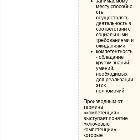
занимаемому
месту;способно
сть
осуществлять
деятельность в
соответствии с
социальными
требованиями и
ожиданиями;
компетентность
- обладание
кругом знаний,
умений,
необходимых
для реализации
этих
полномочий.
Производным от
термина
«компетенция»
выступает понятие
«ключевые
компетенции»,
которые