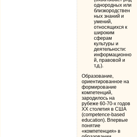
однородных или
близкородствен
ных знаний и
умений,
относящихся к
широким
сферам
культуры и
деятельности:
информационно
й, правовой и
т.д.).
Образование,
ориентированное на
формирование
компетенций,
зародилось на
рубеже 60-70-х годов
XX столетия в США
(competence-based
education). Впервые
понятие
«компетенция» в
образовании