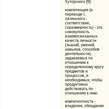
Хуторского [9]:
компетенция (в
переводе с
латинского -
соответствие,
соразмерность) - это
совокупность
взаимосвязанных
качеств личности
(знаний, умений,
навыков, способов
деятельности),
задаваемых по
отношению к
определенному кругу
предметов и
процессов, и
необходимых, чтобы
продуктивно
действовать по
отношению к ним;
компетентность -
владение, обладание