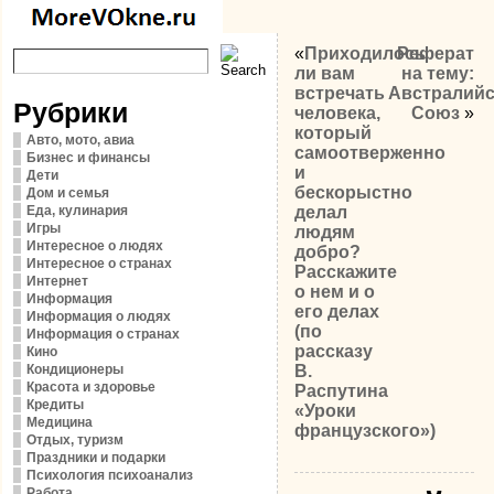
«
Приходилось
Реферат
ли вам
на тему:
встречать
Австралий
Рубрики
человека,
Союз
»
который
Авто, мото, авиа
самоотверженно
Бизнес и финансы
и
Дети
бескорыстно
Дом и семья
Еда, кулинария
делал
Игры
людям
Интересное о людях
добро?
Интересное о странах
Расскажите
Интернет
о нем и о
Информация
его делах
Информация о людях
(по
Информация о странах
рассказу
Кино
Кондиционеры
В.
Красота и здоровье
Распутина
Кредиты
«Уроки
Медицина
французского»)
Отдых, туризм
Праздники и подарки
Психология психоанализ
Работа