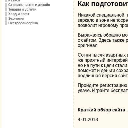
Разное
Как подготови
Строительство и дизайн
Товары и услуги
Хард и софт
Никакой специальной по
Экология
зеркало в зоне непоср
Экстросенсорика
позволит игровому про
Выражаясь образно мож
с сайтом. Здесь также 
оригинал.
Сотни тысяч азартных и
же приятный интерфейс,
но на пути к цели стал
поможет и деньги сохра
подлинная версия сайт
Пройдите регистрацию у
удаче. Играйте бесплат
Краткий обзор сайта
4.01.2018