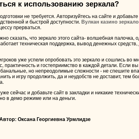
ться к использованию зеркала?
дготовки не требуется. Авторизуйтесь на сайте и добавьте 
едственной и быстрой доступности.
Вулкан казино зеркало
цессу прерваться.
но сказать, что зеркало этого сайта- волшебная палочка,
работает техническая поддержка, вывод денежных средств, 
гроков уже успели опробовать это зеркало и сошлись во мне
 практичность и гостеприимство в каждой детали. Если вы 
и банальные, но непреодолимые сложности - не спешите впа
нить и игру продолжить, да и неудобств не доставит, тем б
а.
же сейчас и добавьте сайт в закладки и никакие техническ
но в демо режиме или на деньги.
 Автор: Оксана Георгиевна Урмлидзе