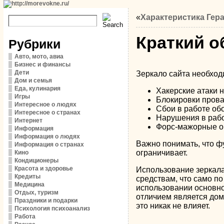
«
Характеристика Гер
Краткий о
Рубрики
Авто, мото, авиа
Бизнес и финансы
Дети
Зеркало сайта необходи
Дом и семья
Еда, кулинария
Хакерские атаки н
Игры
Блокировки прова
Интересное о людях
Сбои в работе об
Интересное о странах
Нарушения в работ
Интернет
Форс-мажорные об
Информация
Информация о людях
Важно понимать, что ф
Информация о странах
ограничивает.
Кино
Кондиционеры
Красота и здоровье
Использование зеркал
Кредиты
средствам, что само по
Медицина
использовании основно
Отдых, туризм
отличием является дом
Праздники и подарки
это никак не влияет.
Психология психоанализ
Работа