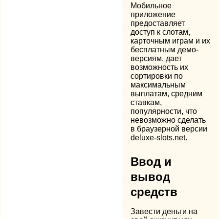
Мобильное
приложение
предоставляет
доступ к слотам,
карточным играм и их
бесплатным демо-
версиям, дает
возможность их
сортировки по
максимальным
выплатам, средним
ставкам,
популярности, что
невозможно сделать
в браузерной версии
deluxe-slots.net.
Ввод и
вывод
средств
Завести деньги на