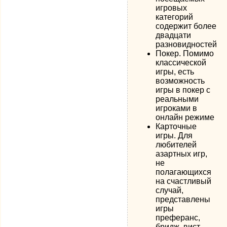
игровых
категорий
содержит более
двадцати
разновидностей
Покер. Помимо
классической
игры, есть
возможность
игры в покер с
реальными
игроками в
онлайн режиме
Карточные
игры. Для
любителей
азартных игр,
не
полагающихся
на счастливый
случай,
представлены
игры
преферанс,
бридж, вист