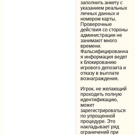
заполнить анкету с
указанием реальных
личных данных и
номером карты.
Проверочные
действия со стороны
администрации не
занимают много
времени.
Фальсифицированна
я информация ведет
к блокированию
игрового депозита и
отказу в выплате
вознаграждения.
Игрок, не желающий
проходить полную
идентификацию,
может
зарегистрироваться
по упрощенной
процедуре. Это
накладывает ряд
ограничений при