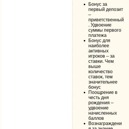
Бонус за
первый депозит
–
приветственный
. Удвоение
суммы первого
платежа
Бонус для
наиболее
активных
игроков – за
ставки. Чем
выше
количество
ставок, тем
значительнее
бонус
Поощрение в
честь дня
рождения –
удвоение
начисленных
баллов
Вознаграждени
я за знание