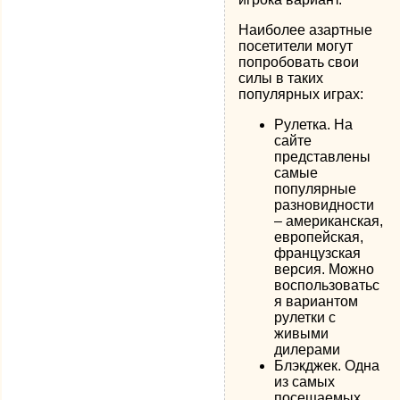
Наиболее азартные
посетители могут
попробовать свои
силы в таких
популярных играх:
Рулетка. На
сайте
представлены
самые
популярные
разновидности
– американская,
европейская,
французская
версия. Можно
воспользоватьс
я вариантом
рулетки с
живыми
дилерами
Блэкджек. Одна
из самых
посещаемых