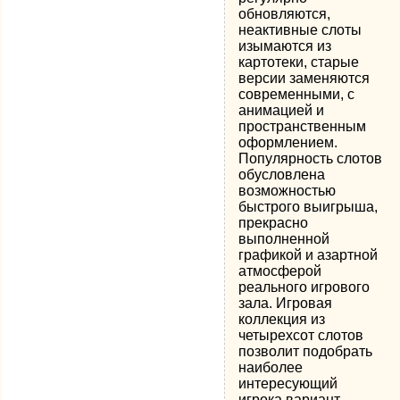
обновляются,
неактивные слоты
изымаются из
картотеки, старые
версии заменяются
современными, с
анимацией и
пространственным
оформлением.
Популярность слотов
обусловлена
возможностью
быстрого выигрыша,
прекрасно
выполненной
графикой и азартной
атмосферой
реального игрового
зала. Игровая
коллекция из
четырехсот слотов
позволит подобрать
наиболее
интересующий
игрока вариант.