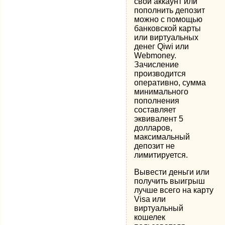
свой аккаунт или
пополнить депозит
можно с помощью
банковской карты
или виртуальных
денег Qiwi или
Webmoney.
Зачисление
производится
оперативно, сумма
минимального
пополнения
составляет
эквивалент 5
долларов,
максимальный
депозит не
лимитируется.
Вывести деньги или
получить выигрыш
лучше всего на карту
Visa или
виртуальный
кошелек