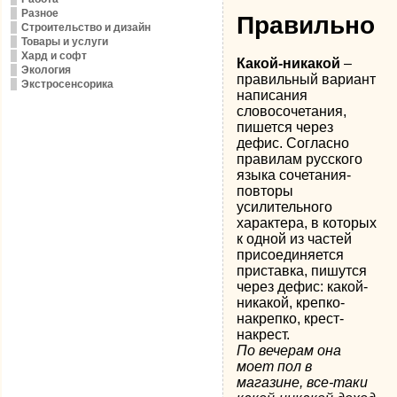
Разное
Правильно
Строительство и дизайн
Товары и услуги
Хард и софт
Какой-никакой
–
Экология
правильный вариант
Экстросенсорика
написания
словосочетания,
пишется через
дефис. Согласно
правилам русского
языка сочетания-
повторы
усилительного
характера, в которых
к одной из частей
присоединяется
приставка, пишутся
через дефис: какой-
никакой, крепко-
накрепко, крест-
накрест.
По вечерам она
моет пол в
магазине, все-таки