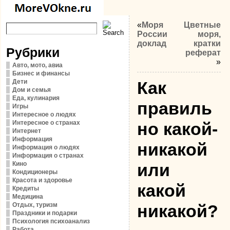
«
Моря
Цветные
России
моря,
доклад
кратки
Рубрики
реферат
»
Авто, мото, авиа
Бизнес и финансы
Дети
Как
Дом и семья
Еда, кулинария
правиль
Игры
Интересное о людях
Интересное о странах
но какой-
Интернет
Информация
никакой
Информация о людях
Информация о странах
Кино
или
Кондиционеры
Красота и здоровье
какой
Кредиты
Медицина
Отдых, туризм
никакой?
Праздники и подарки
Психология психоанализ
Работа