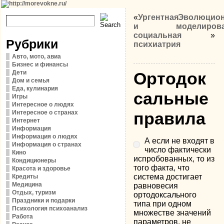
«
Ургентная
Эволюцио
и
моделиров
социальная
»
Рубрики
психиатрия
Авто, мото, авиа
Бизнес и финансы
Дети
Ортодок
Дом и семья
Еда, кулинария
сальные
Игры
Интересное о людях
Интересное о странах
правила
Интернет
Информация
Информация о людях
А если не входят в
Информация о странах
число фактически
Кино
испробованных, то из
Кондиционеры
того факта, что
Красота и здоровье
система достигает
Кредиты
Медицина
равновесия
Отдых, туризм
ортодоксального
Праздники и подарки
типа при одном
Психология психоанализ
множе­стве значений
Работа
параметров, не