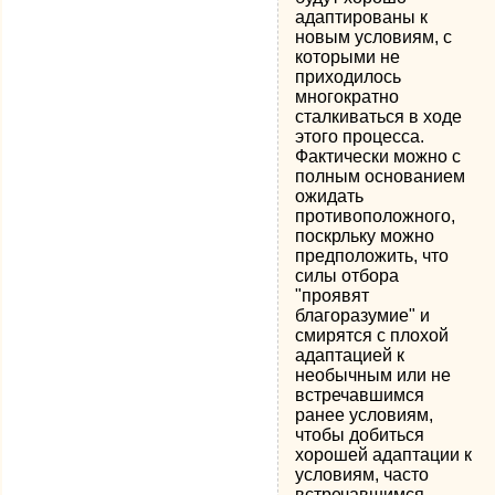
адаптированы к
новым усло­виям, с
которыми не
приходилось
многократно
сталкиваться в ходе
этого процесса.
Фактически можно с
полным основанием
ожидать
противоположного,
поскрльку можно
предположить, что
силы отбора
"проявят
благоразумие" и
смирятся с плохой
адаптацией к
необычным или не
встречавшимся
ранее усло­виям,
чтобы добиться
хорошей адаптации к
условиям, часто
встречавшимся.