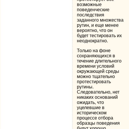
возможные
поведенческие
последствия
заданного множества
рутин, и еще менее
вероятно, что он
будет тестировать их
не­однократно.
Только на фоне
сохраняющихся в
течение длитель­ного
времени условий
окружающей среды
можно тщательно
протестировать
рутины.
Следовательно, нет
никаких основа­ний
ожидать, что
уцелевшие в
историческом
процессе отбора
образцы поведения
будут хорошо