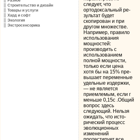
Разное
следует, что
Строительство и дизайн
ортодоксальный ре­
Товары и услуги
зультат будет
Хард и софт
Экология
скопирован и при
Экстросенсорика
другом множестве.
Например, правило
использования
мощностей:
производить с
использова­нием
полной мощности,
только если цена
хотя бы на 15% пре­
вышает переменные
удельные издержки,
— не является
прием­лемым, если г
меньше 0,15с .Общий
вопрос здесь
следующий. Нельзя
ожидать, что исто­
рический процесс
эволюционных
изменений
протестирует все