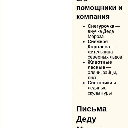
помощники и
компания
Снегурочка
—
внучка Деда
Мороза
Снежная
Королева
—
жительница
северных льдов
Животные
лесные
—
олени, зайцы,
лисы
Снеговики
и
ледяные
скульптуры
Письма
Деду