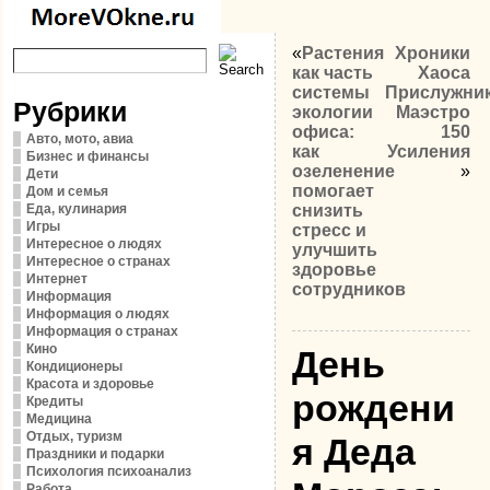
«
Растения
Хроники
как часть
Хаоса
системы
Прислужни
Рубрики
экологии
Маэстро
офиса:
150
Авто, мото, авиа
как
Усиления
Бизнес и финансы
озеленение
»
Дети
помогает
Дом и семья
Еда, кулинария
снизить
Игры
стресс и
Интересное о людях
улучшить
Интересное о странах
здоровье
Интернет
сотрудников
Информация
Информация о людях
Информация о странах
Кино
День
Кондиционеры
Красота и здоровье
рождени
Кредиты
Медицина
Отдых, туризм
я Деда
Праздники и подарки
Психология психоанализ
Работа