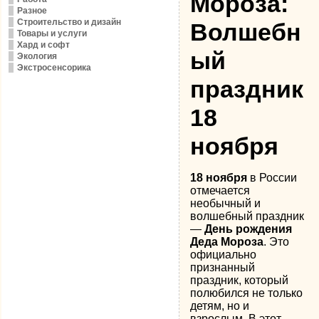
Мороза:
Разное
Строительство и дизайн
Волшебн
Товары и услуги
Хард и софт
ый
Экология
Экстросенсорика
праздник
18
ноября
18 ноября
в России
отмечается
необычный и
волшебный праздник
—
День рождения
Деда Мороза
. Это
официально
признанный
праздник, который
полюбился не только
детям, но и
взрослым. В этот