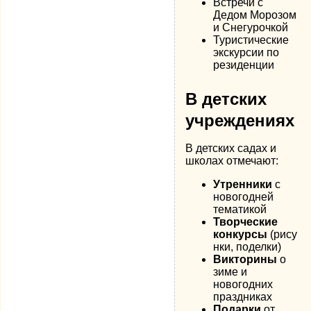
Встречи с
Дедом Морозом
и Снегурочкой
Туристические
экскурсии по
резиденции
В детских
учреждениях
В детских садах и
школах отмечают:
Утренники
с
новогодней
тематикой
Творческие
конкурсы
(рису
нки, поделки)
Викторины
о
зиме и
новогодних
праздниках
Подарки
от